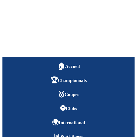
🏠
Accueil
🏆
Championnats
🥇
Coupes
⚽
Clubs
🌍
International
📊
Statistiques