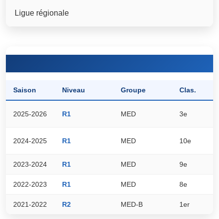
Ligue régionale
Saison
Niveau
Groupe
Clas.
P
2025-2026
R1
MED
3e
4
2024-2025
R1
MED
10e
2
2023-2024
R1
MED
9e
3
2022-2023
R1
MED
8e
4
2021-2022
R2
MED-B
1er
4