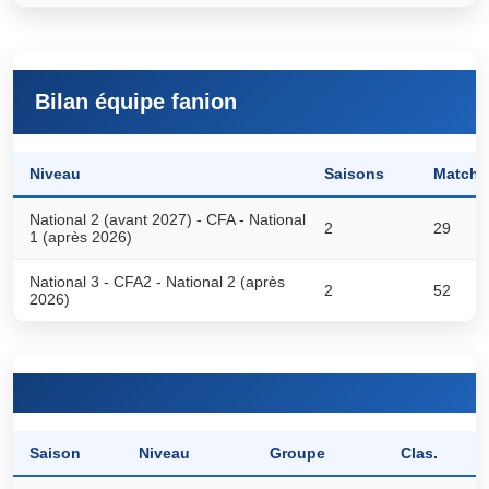
Bilan équipe fanion
Niveau
Saisons
Matchs
National 2 (avant 2027) - CFA - National
2
29
1 (après 2026)
National 3 - CFA2 - National 2 (après
2
52
2026)
Saison
Niveau
Groupe
Clas.
P