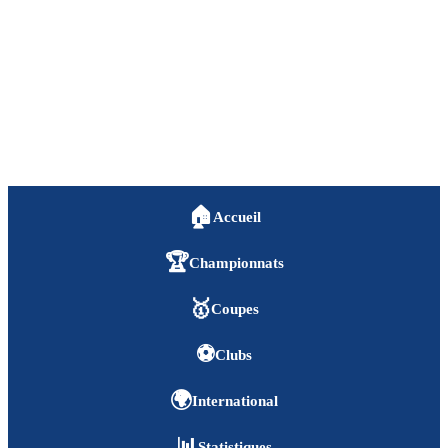
🏠
Accueil
🏆
Championnats
🥇
Coupes
⚽
Clubs
🌍
International
📊
Statistiques