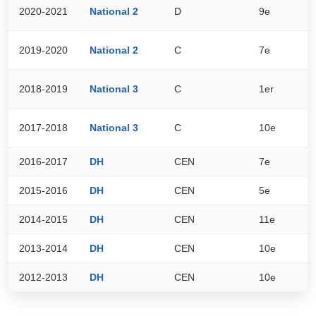
2020-2021
National 2
D
9e
1
2019-2020
National 2
C
7e
3
2018-2019
National 3
C
1er
5
2017-2018
National 3
C
10e
3
2016-2017
DH
CEN
7e
3
2015-2016
DH
CEN
5e
6
2014-2015
DH
CEN
11e
5
2013-2014
DH
CEN
10e
5
2012-2013
DH
CEN
10e
5