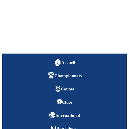
🏠
Accueil
🏆
Championnats
🥇
Coupes
⚽
Clubs
🌍
International
📊
Statistiques