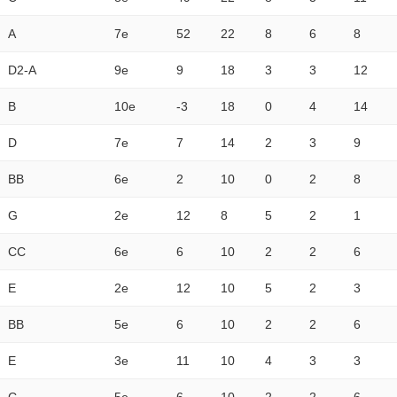
A
7e
52
22
8
6
8
D2-A
9e
9
18
3
3
12
B
10e
-3
18
0
4
14
D
7e
7
14
2
3
9
BB
6e
2
10
0
2
8
G
2e
12
8
5
2
1
CC
6e
6
10
2
2
6
E
2e
12
10
5
2
3
BB
5e
6
10
2
2
6
E
3e
11
10
4
3
3
C
5e
6
10
2
2
6