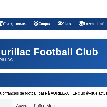

🥇
⚽
🌍
Championnats
Coupes
Clubs
International
urillac Football Club
RILLAC
lub français de football basé à AURILLAC . Le club évolue actu
Auvergne-Rhône-Alpes