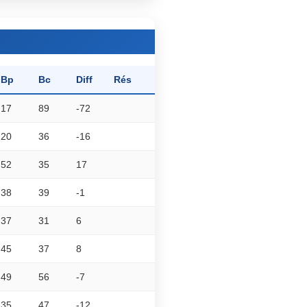
Bp
Bc
Diff
Rés
17
89
-72
20
36
-16
52
35
17
38
39
-1
37
31
6
45
37
8
49
56
-7
35
47
-12