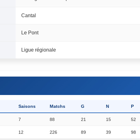
Cantal
Le Pont
Ligue régionale
Saisons
Matchs
G
N
P
7
88
21
15
52
12
226
89
39
98