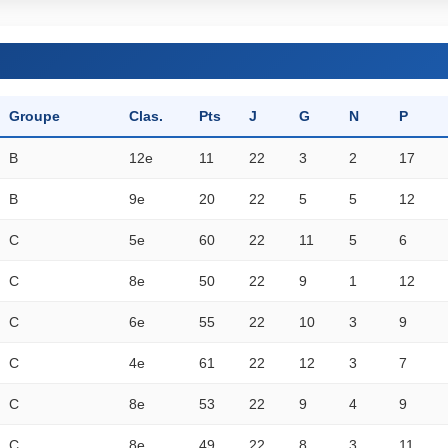
Groupe
Clas.
Pts
J
G
N
P
B
12e
11
22
3
2
17
B
9e
20
22
5
5
12
C
5e
60
22
11
5
6
C
8e
50
22
9
1
12
C
6e
55
22
10
3
9
C
4e
61
22
12
3
7
C
8e
53
22
9
4
9
C
8e
49
22
8
3
11