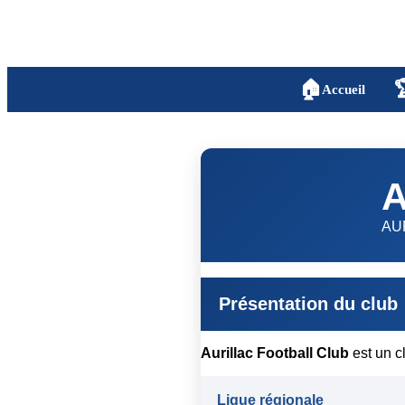
🏠

Accueil
A
AU
Présentation du club
Aurillac Football Club
est un c
Ligue régionale