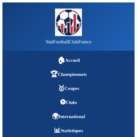
StatFootballClubFrance
🏠
Accueil
🏆
Championnats
🥇
Coupes
⚽
Clubs
🌍
International
📊
Statistiques