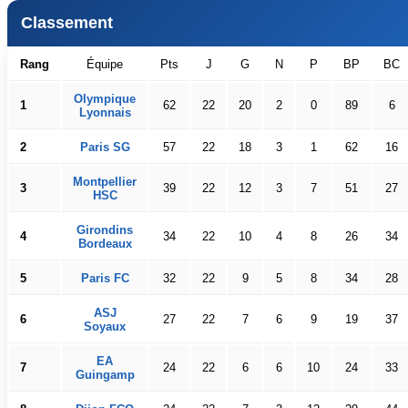
Classement
Rang
Équipe
Pts
J
G
N
P
BP
BC
Olympique
1
62
22
20
2
0
89
6
Lyonnais
2
Paris SG
57
22
18
3
1
62
16
Montpellier
3
39
22
12
3
7
51
27
HSC
Girondins
4
34
22
10
4
8
26
34
Bordeaux
5
Paris FC
32
22
9
5
8
34
28
ASJ
6
27
22
7
6
9
19
37
Soyaux
EA
7
24
22
6
6
10
24
33
Guingamp