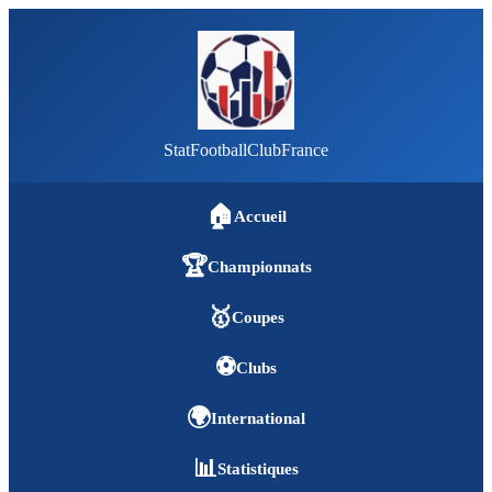
StatFootballClubFrance
🏠
Accueil
🏆
Championnats
🥇
Coupes
⚽
Clubs
🌍
International
📊
Statistiques