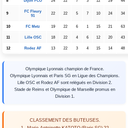
8
Dijon FCO
24
22
7
3
12
29
44
FC Fleury
9
22
22
5
7
10
24
34
91
10
FC Metz
19
22
6
1
15
21
63
11
Lille OSC
18
22
4
6
12
20
43
12
Rodez AF
13
22
3
4
15
14
48
Olympique Lyonnais champion de France.
Olympique Lyonnais et Paris SG en Ligue des Champions.
Lille OSC et Rodez AF sont relégués en Division 2.
Stade de Reims et Olympique de Marseille promus en
Division 1.
CLASSEMENT DES BUTEUSES.
1 - Marie-Antoinette KATOTO (Paris SG) 22