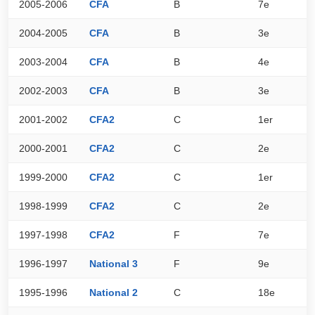
2005-2006
CFA
B
7e
8
2004-2005
CFA
B
3e
8
2003-2004
CFA
B
4e
8
2002-2003
CFA
B
3e
9
2001-2002
CFA2
C
1er
9
2000-2001
CFA2
C
2e
8
1999-2000
CFA2
C
1er
8
1998-1999
CFA2
C
2e
8
1997-1998
CFA2
F
7e
4
1996-1997
National 3
F
9e
3
1995-1996
National 2
C
18e
2