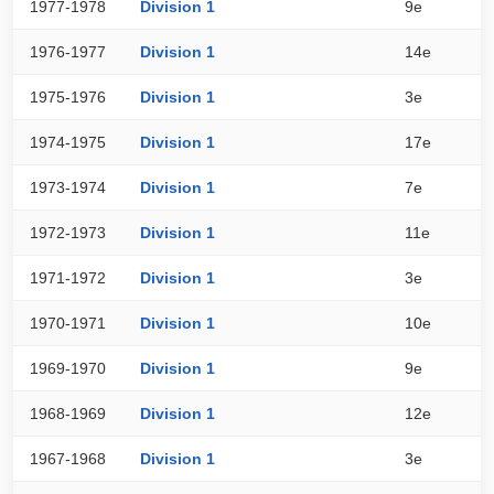
1977-1978
Division 1
9e
4
1976-1977
Division 1
14e
3
1975-1976
Division 1
3e
5
1974-1975
Division 1
17e
3
1973-1974
Division 1
7e
4
1972-1973
Division 1
11e
3
1971-1972
Division 1
3e
4
1970-1971
Division 1
10e
3
1969-1970
Division 1
9e
3
1968-1969
Division 1
12e
2
1967-1968
Division 1
3e
4