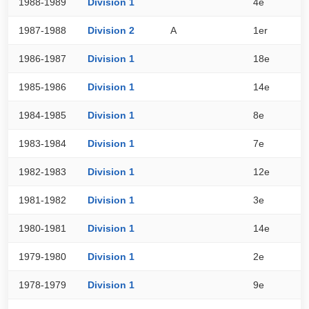
1988-1989
Division 1
4e
6
1987-1988
Division 2
A
1er
6
1986-1987
Division 1
18e
3
1985-1986
Division 1
14e
3
1984-1985
Division 1
8e
3
1983-1984
Division 1
7e
4
1982-1983
Division 1
12e
3
1981-1982
Division 1
3e
4
1980-1981
Division 1
14e
3
1979-1980
Division 1
2e
5
1978-1979
Division 1
9e
3