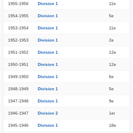
1955-1956
Division 1
11e
3
1954-1955
Division 1
5e
3
1953-1954
Division 1
11e
3
1952-1953
Division 1
2e
4
1951-1952
Division 1
12e
3
1950-1951
Division 1
12e
3
1949-1950
Division 1
6e
3
1948-1949
Division 1
5e
3
1947-1948
Division 1
9e
3
1946-1947
Division 2
1er
6
1945-1946
Division 1
18e
1