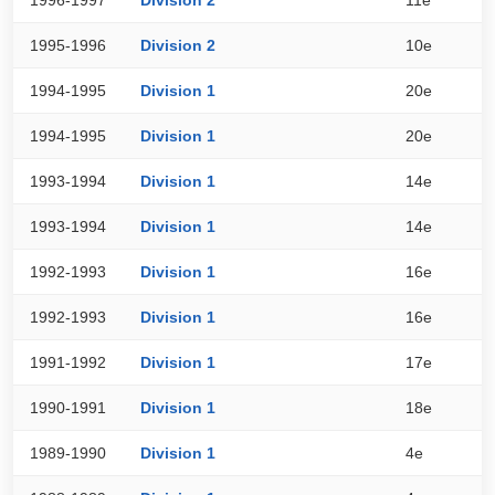
1995-1996
Division 2
10e
5
1994-1995
Division 1
20e
2
1994-1995
Division 1
20e
2
1993-1994
Division 1
14e
3
1993-1994
Division 1
14e
3
1992-1993
Division 1
16e
3
1992-1993
Division 1
16e
3
1991-1992
Division 1
17e
3
1990-1991
Division 1
18e
3
1989-1990
Division 1
4e
4