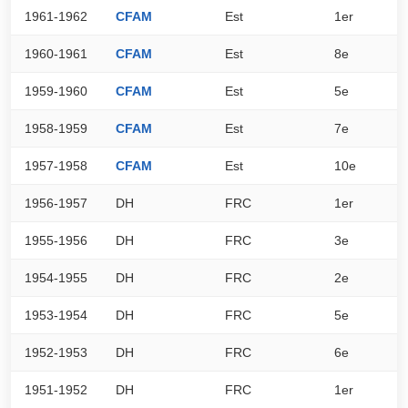
1961-1962
CFAM
Est
1er
3
1960-1961
CFAM
Est
8e
2
1959-1960
CFAM
Est
5e
3
1958-1959
CFAM
Est
7e
2
1957-1958
CFAM
Est
10e
1
1956-1957
DH
FRC
1er
0
1955-1956
DH
FRC
3e
0
1954-1955
DH
FRC
2e
0
1953-1954
DH
FRC
5e
0
1952-1953
DH
FRC
6e
0
1951-1952
DH
FRC
1er
0