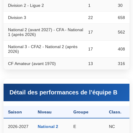
Division 2 - Ligue 2
1
30
Division 3
22
658
National 2 (avant 2027) - CFA - National
17
562
1 (après 2026)
National 3 - CFA2 - National 2 (après
17
408
2026)
CF Amateur (avant 1970)
13
316
Détail des performances de l'équipe B
Saison
Niveau
Groupe
Class.
P
2026-2027
National 2
E
NC
0