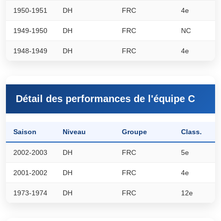
1950-1951
DH
FRC
4e
0
1949-1950
DH
FRC
NC
0
1948-1949
DH
FRC
4e
0
Détail des performances de l'équipe C
Saison
Niveau
Groupe
Class.
P
2002-2003
DH
FRC
5e
6
2001-2002
DH
FRC
4e
6
1973-1974
DH
FRC
12e
0