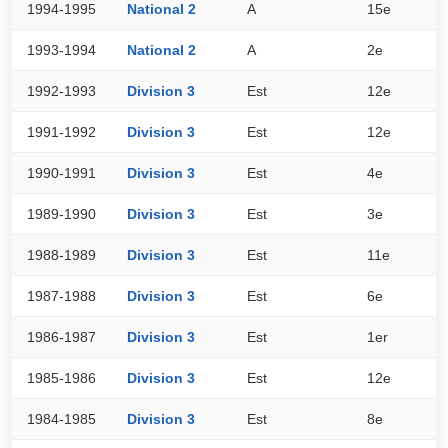
1994-1995
National 2
A
15e
2
1993-1994
National 2
A
2e
4
1992-1993
Division 3
Est
12e
2
1991-1992
Division 3
Est
12e
2
1990-1991
Division 3
Est
4e
3
1989-1990
Division 3
Est
3e
3
1988-1989
Division 3
Est
11e
2
1987-1988
Division 3
Est
6e
3
1986-1987
Division 3
Est
1er
4
1985-1986
Division 3
Est
12e
2
1984-1985
Division 3
Est
8e
3