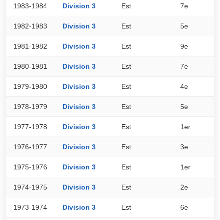
1983-1984
Division 3
Est
7e
3
1982-1983
Division 3
Est
5e
3
1981-1982
Division 3
Est
9e
3
1980-1981
Division 3
Est
7e
3
1979-1980
Division 3
Est
4e
3
1978-1979
Division 3
Est
5e
3
1977-1978
Division 3
Est
1er
4
1976-1977
Division 3
Est
3e
3
1975-1976
Division 3
Est
1er
4
1974-1975
Division 3
Est
2e
3
1973-1974
Division 3
Est
6e
3