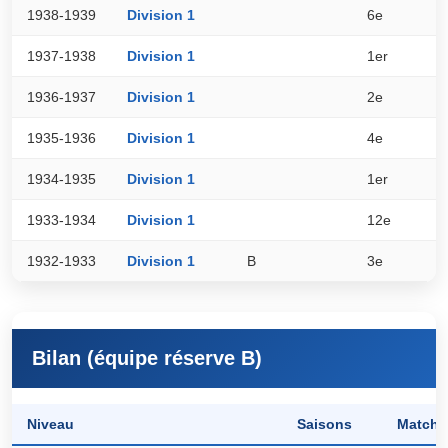
1938-1939
Division 1
6e
3
1937-1938
Division 1
1er
4
1936-1937
Division 1
2e
3
1935-1936
Division 1
4e
3
1934-1935
Division 1
1er
4
1933-1934
Division 1
12e
2
1932-1933
Division 1
B
3e
2
Bilan (équipe réserve B)
Niveau
Saisons
Matchs