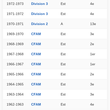
1972-1973
Division 3
Est
4e
3
1971-1972
Division 3
Est
4e
3
1970-1971
Division 2
A
13e
2
1969-1970
CFAM
Est
3e
3
1968-1969
CFAM
Est
2e
3
1967-1968
CFAM
Est
1er
4
1966-1967
CFAM
Est
1er
3
1965-1966
CFAM
Est
2e
2
1964-1965
CFAM
Est
3e
3
1963-1964
CFAM
Est
3e
2
1962-1963
CFAM
Est
4e
2