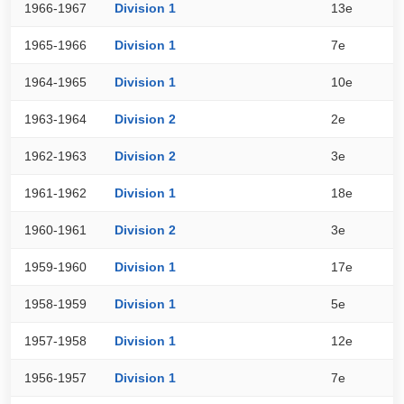
1966-1967
Division 1
13e
3
1965-1966
Division 1
7e
3
1964-1965
Division 1
10e
3
1963-1964
Division 2
2e
4
1962-1963
Division 2
3e
5
1961-1962
Division 1
18e
2
1960-1961
Division 2
3e
4
1959-1960
Division 1
17e
2
1958-1959
Division 1
5e
4
1957-1958
Division 1
12e
3
1956-1957
Division 1
7e
3