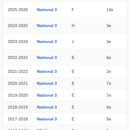
2025-2026
National 3
F
13e
2
2024-2025
National 3
H
3e
4
2023-2024
National 3
J
3e
4
2022-2023
National 3
E
6e
4
2021-2022
National 3
E
2e
5
2020-2021
National 3
E
7e
8
2019-2020
National 3
E
7e
2
2018-2019
National 3
E
8e
2
2017-2018
National 3
E
5e
5