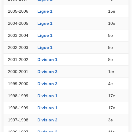
2005-2006
Ligue 1
15e
4
2004-2005
Ligue 1
10e
5
2003-2004
Ligue 1
5e
6
2002-2003
Ligue 1
5e
6
2001-2002
Division 1
8e
4
2000-2001
Division 2
1er
7
1999-2000
Division 2
4e
6
1998-1999
Division 1
17e
3
1998-1999
Division 1
17e
3
1997-1998
Division 2
3e
6
1996-1997
Division 2
11e
5