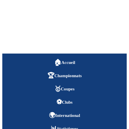
🏠
Accueil
🏆
Championnats
🥇
Coupes
⚽
Clubs
🌍
International
📊
Statistiques