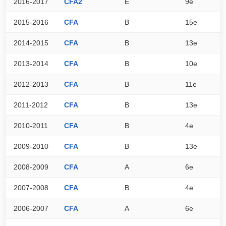
2016-2017
CFA2
E
9e
3
2015-2016
CFA
B
15e
5
2014-2015
CFA
B
13e
6
2013-2014
CFA
B
10e
7
2012-2013
CFA
B
11e
7
2011-2012
CFA
B
13e
6
2010-2011
CFA
B
4e
8
2009-2010
CFA
B
13e
7
2008-2009
CFA
A
6e
8
2007-2008
CFA
B
4e
9
2006-2007
CFA
A
6e
8