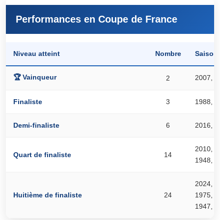
Performances en Coupe de France
Saison
Niveau atteint
Nombre
🏆 Vainqueur
2007, 1
2
1988, 1
Finaliste
3
2016, 1
Demi-finaliste
6
2010, 2
Quart de finaliste
14
1948, 1
2024, 2
1975, 1
Huitième de finaliste
24
1947, 1