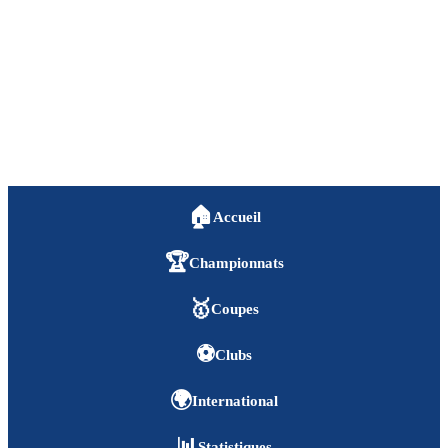
🏠
Accueil
🏆
Championnats
🥇
Coupes
⚽
Clubs
🌍
International
📊
Statistiques