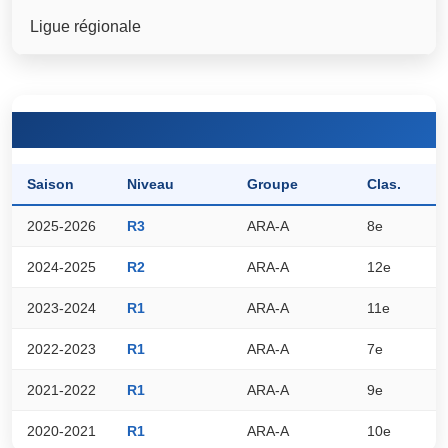
Ligue régionale
Saison
Niveau
Groupe
Clas.
P
2025-2026
R3
ARA-A
8e
2
2024-2025
R2
ARA-A
12e
1
2023-2024
R1
ARA-A
11e
9
2022-2023
R1
ARA-A
7e
2
2021-2022
R1
ARA-A
9e
2
2020-2021
R1
ARA-A
10e
2