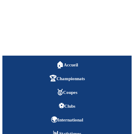
🏠
Accueil
🏆
Championnats
🥇
Coupes
⚽
Clubs
🌍
International
📊
Statistiques