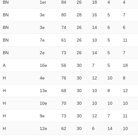
BN
1er
84
26
18
4
4
BN
3e
80
28
16
5
7
BN
3e
74
26
14
6
6
BN
7e
61
26
10
5
11
BN
2e
73
26
14
5
7
A
16e
56
30
7
5
18
H
4e
76
30
12
10
8
H
13e
68
30
10
8
12
H
10e
70
30
10
10
10
H
9e
73
30
12
7
11
H
12e
62
30
6
14
10