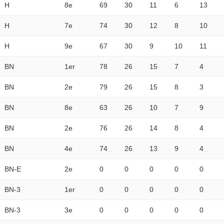
H
8e
69
30
11
6
13
H
7e
74
30
12
8
10
H
9e
67
30
9
10
11
BN
1er
78
26
15
7
4
BN
2e
79
26
15
8
3
BN
8e
63
26
10
7
9
BN
2e
76
26
14
8
4
BN
4e
74
26
13
9
4
BN-E
2e
0
0
0
0
0
BN-3
1er
0
0
0
0
0
BN-3
3e
0
0
0
0
0