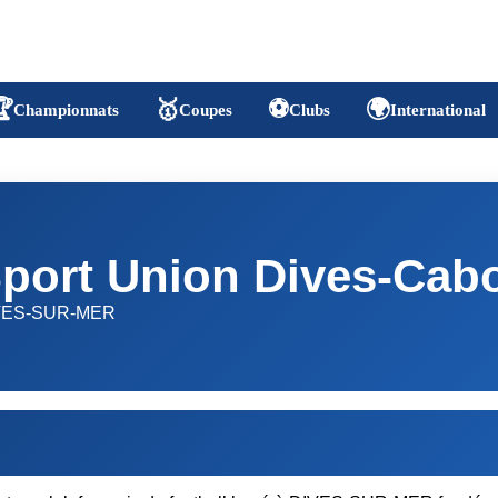

🥇
⚽
🌍
Championnats
Coupes
Clubs
International
port Union Dives-Cab
VES-SUR-MER