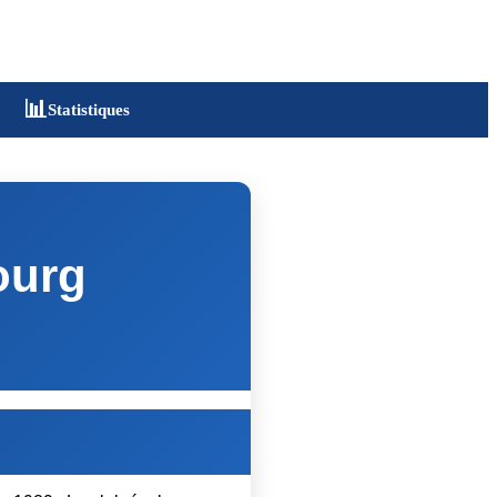
📊
Statistiques
ourg