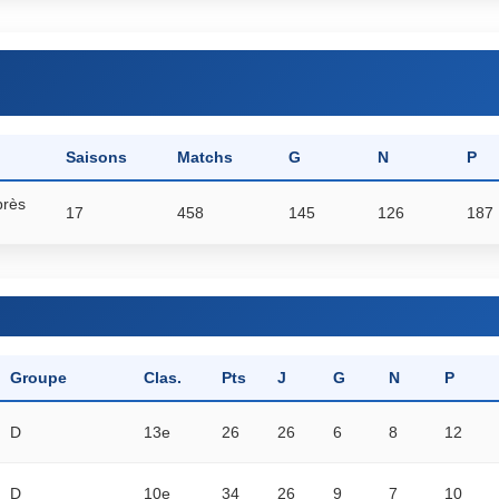
Saisons
Matchs
G
N
P
près
17
458
145
126
187
Groupe
Clas.
Pts
J
G
N
P
D
13e
26
26
6
8
12
D
10e
34
26
9
7
10