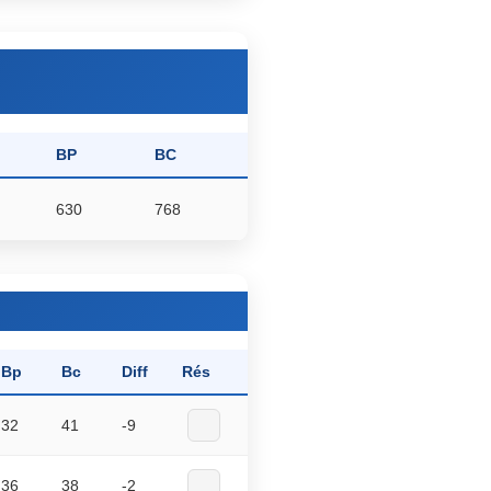
BP
BC
630
768
Bp
Bc
Diff
Rés
32
41
-9
36
38
-2