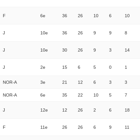
F
6e
36
26
10
6
10
J
10e
36
26
9
9
8
J
10e
30
26
9
3
14
J
2e
15
6
5
0
1
NOR-A
3e
21
12
6
3
3
NOR-A
6e
35
22
10
5
7
J
12e
12
26
2
6
18
F
11e
26
26
6
9
11