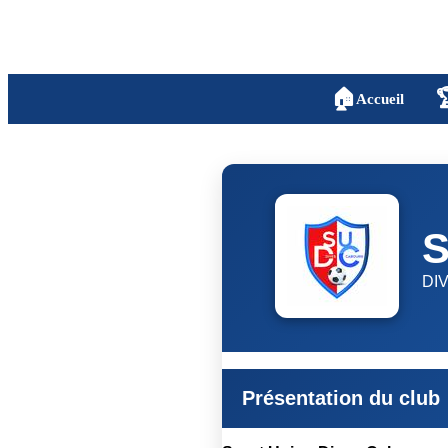
🏠

Accueil
S
DI
Présentation du club