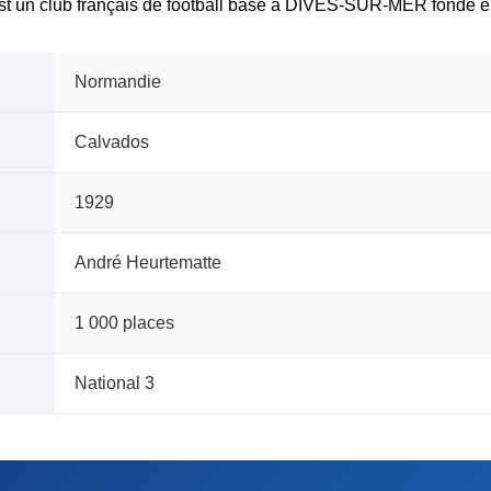
t un club français de football basé à DIVES-SUR-MER fondé en
Normandie
Calvados
1929
André Heurtematte
1 000 places
National 3