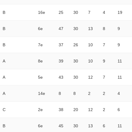
B
16e
25
30
7
4
19
B
6e
47
30
13
8
9
B
7e
37
26
10
7
9
A
8e
39
30
10
9
11
A
5e
43
30
12
7
11
A
14e
8
8
2
2
4
C
2e
38
20
12
2
6
B
6e
45
30
13
6
11