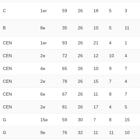
C
1er
59
26
18
5
3
B
8e
35
26
10
5
11
CEN
1er
93
26
21
4
1
CEN
2e
72
26
12
10
4
CEN
4e
65
26
10
9
7
CEN
2e
78
26
15
7
4
CEN
6e
67
26
11
8
7
CEN
2e
81
26
17
4
5
G
15e
59
30
7
8
15
G
9e
76
32
11
11
10