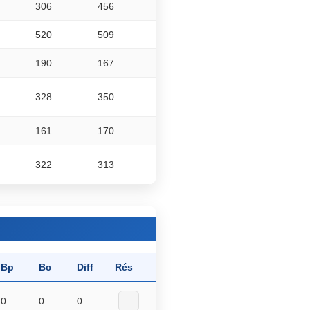
306
456
520
509
190
167
328
350
161
170
322
313
Bp
Bc
Diff
Rés
0
0
0