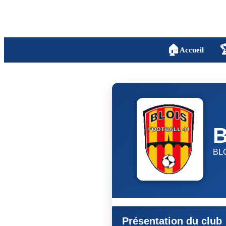
🏠

Accueil
B
BL
Présentation du club