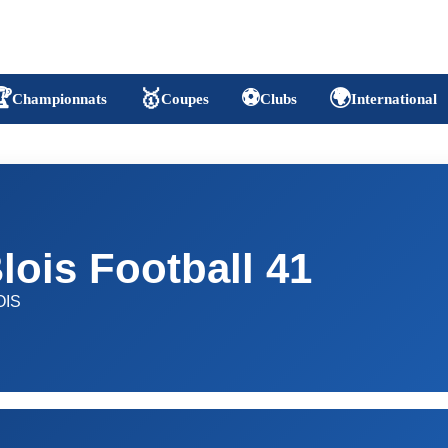

🥇
⚽
🌍
Championnats
Coupes
Clubs
International
lois Football 41
OIS