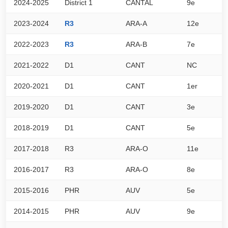
2024-2025
District 1
CANTAL
9e
2
2023-2024
R3
ARA-A
12e
5
2022-2023
R3
ARA-B
7e
2
2021-2022
D1
CANT
NC
4
2020-2021
D1
CANT
1er
7
2019-2020
D1
CANT
3e
2
2018-2019
D1
CANT
5e
3
2017-2018
R3
ARA-O
11e
2
2016-2017
R3
ARA-O
8e
4
2015-2016
PHR
AUV
5e
5
2014-2015
PHR
AUV
9e
4