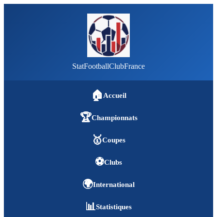
StatFootballClubFrance
🏠
Accueil
🏆
Championnats
🥇
Coupes
⚽
Clubs
🌍
International
📊
Statistiques