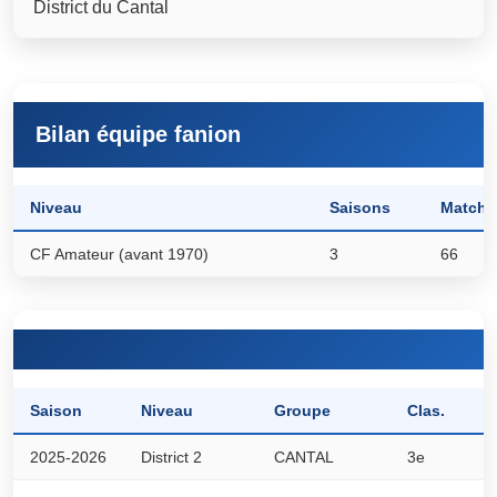
District du Cantal
Bilan équipe fanion
Niveau
Saisons
Matchs
CF Amateur (avant 1970)
3
66
Saison
Niveau
Groupe
Clas.
P
2025-2026
District 2
CANTAL
3e
4