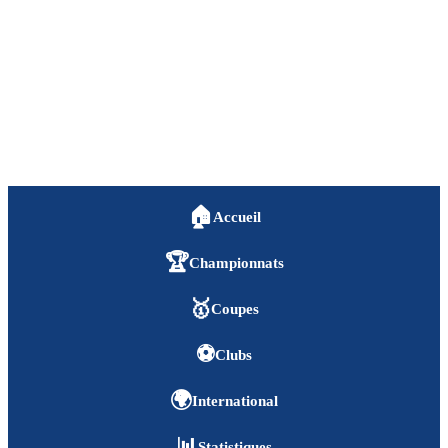
🏠
Accueil
🏆
Championnats
🥇
Coupes
⚽
Clubs
🌍
International
📊
Statistiques