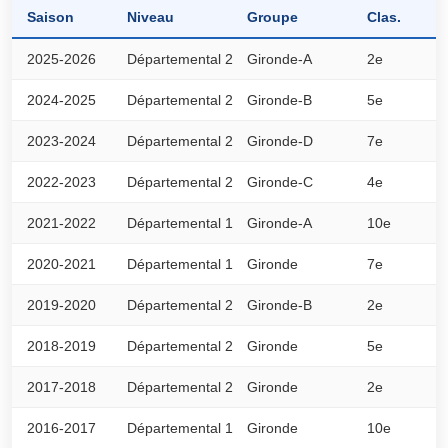
Saison
Niveau
Groupe
Clas.
P
2025-2026
Départemental 2
Gironde-A
2e
4
2024-2025
Départemental 2
Gironde-B
5e
2
2023-2024
Départemental 2
Gironde-D
7e
3
2022-2023
Départemental 2
Gironde-C
4e
3
2021-2022
Départemental 1
Gironde-A
10e
2
2020-2021
Départemental 1
Gironde
7e
4
2019-2020
Départemental 2
Gironde-B
2e
2
2018-2019
Départemental 2
Gironde
5e
4
2017-2018
Départemental 2
Gironde
2e
4
2016-2017
Départemental 1
Gironde
10e
2