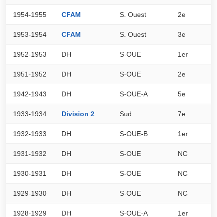
1954-1955
CFAM
S. Ouest
2e
3
1953-1954
CFAM
S. Ouest
3e
2
1952-1953
DH
S-OUE
1er
0
1951-1952
DH
S-OUE
2e
0
1942-1943
DH
S-OUE-A
5e
0
1933-1934
Division 2
Sud
7e
9
1932-1933
DH
S-OUE-B
1er
0
1931-1932
DH
S-OUE
NC
0
1930-1931
DH
S-OUE
NC
0
1929-1930
DH
S-OUE
NC
0
1928-1929
DH
S-OUE-A
1er
0