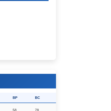
BP
BC
58
78