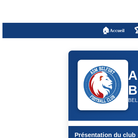
🏠

Accueil
A
B
BE
Présentation du club