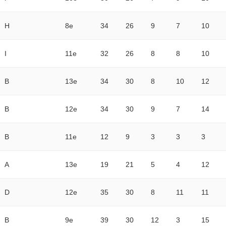
H
8e
34
26
9
7
10
I
11e
32
26
8
8
10
B
13e
34
30
8
10
12
B
12e
34
30
9
7
14
B
11e
12
9
3
3
3
A
13e
19
21
5
4
12
D
12e
35
30
8
11
11
B
9e
39
30
12
3
15