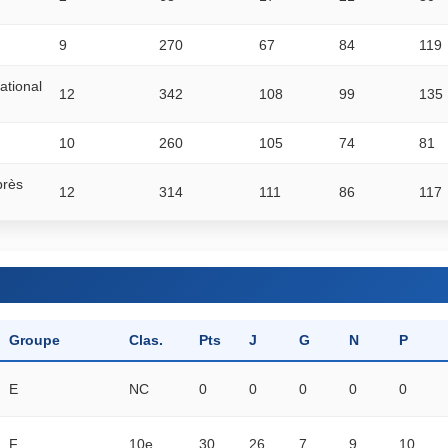
9
270
67
84
119
ational
12
342
108
99
135
10
260
105
74
81
près
12
314
111
86
117
Groupe
Clas.
Pts
J
G
N
P
E
NC
0
0
0
0
0
F
10e
30
26
7
9
10