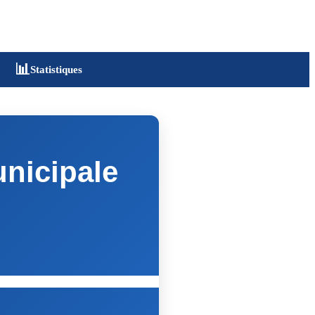
📊
Statistiques
unicipale