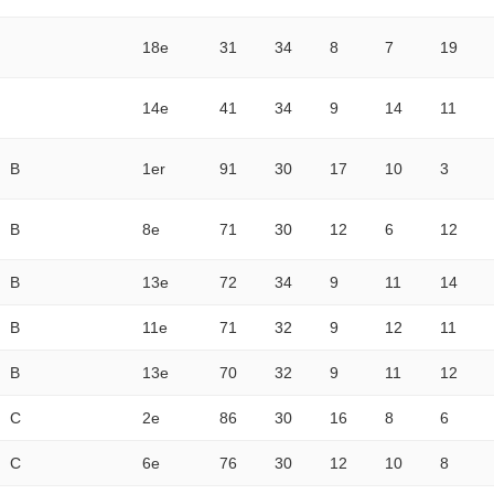
18e
31
34
8
7
19
14e
41
34
9
14
11
B
1er
91
30
17
10
3
B
8e
71
30
12
6
12
B
13e
72
34
9
11
14
B
11e
71
32
9
12
11
B
13e
70
32
9
11
12
C
2e
86
30
16
8
6
C
6e
76
30
12
10
8