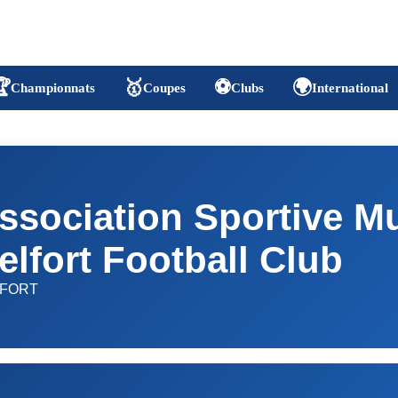

🥇
⚽
🌍
Championnats
Coupes
Clubs
International
ssociation Sportive M
elfort Football Club
LFORT