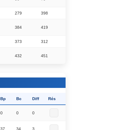
279
398
384
419
373
312
432
451
Bp
Bc
Diff
Rés
0
0
0
37
34
3