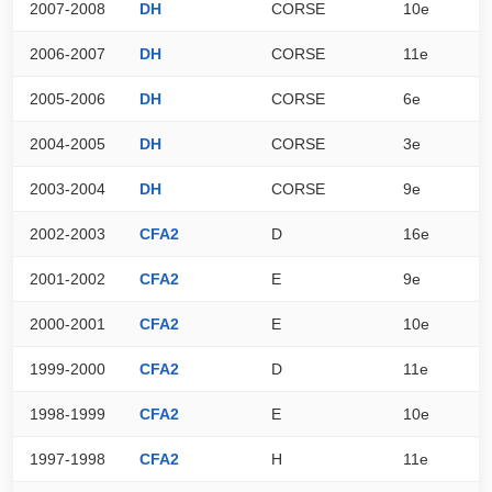
2007-2008
DH
CORSE
10e
6
2006-2007
DH
CORSE
11e
5
2005-2006
DH
CORSE
6e
6
2004-2005
DH
CORSE
3e
7
2003-2004
DH
CORSE
9e
5
2002-2003
CFA2
D
16e
5
2001-2002
CFA2
E
9e
6
2000-2001
CFA2
E
10e
7
1999-2000
CFA2
D
11e
6
1998-1999
CFA2
E
10e
7
1997-1998
CFA2
H
11e
3