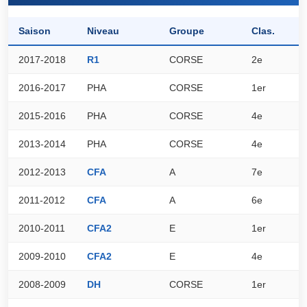
Saison
Niveau
Groupe
Clas.
P
2017-2018
R1
CORSE
2e
7
2016-2017
PHA
CORSE
1er
6
2015-2016
PHA
CORSE
4e
5
2013-2014
PHA
CORSE
4e
5
2012-2013
CFA
A
7e
8
2011-2012
CFA
A
6e
8
2010-2011
CFA2
E
1er
8
2009-2010
CFA2
E
4e
7
2008-2009
DH
CORSE
1er
9