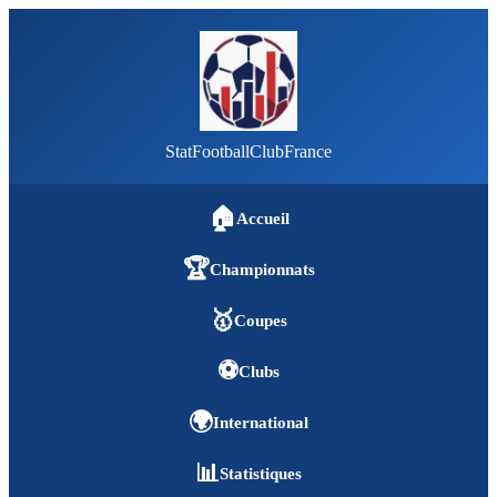
StatFootballClubFrance
🏠
Accueil
🏆
Championnats
🥇
Coupes
⚽
Clubs
🌍
International
📊
Statistiques