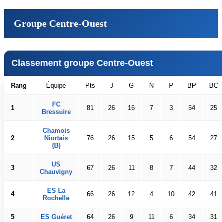
Groupe Centre-Ouest
Classement groupe Centre-Ouest
Rang
Équipe
Pts
J
G
N
P
BP
BC
FC
1
81
26
16
7
3
54
25
Bressuire
Chamois
2
Niortais
76
26
15
5
6
54
27
(B)
US
3
67
26
11
8
7
44
32
Chauvigny
ES La
4
66
26
12
4
10
42
41
Rochelle
5
ES Guéret
64
26
9
11
6
34
31