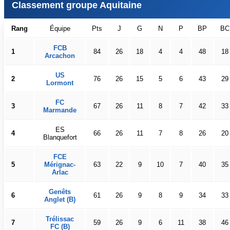
Classement groupe Aquitaine
Rang
Équipe
Pts
J
G
N
P
BP
BC
FCB
1
84
26
18
4
4
48
18
Arcachon
US
2
76
26
15
5
6
43
29
Lormont
FC
3
67
26
11
8
7
42
33
Marmande
ES
4
66
26
11
7
8
26
20
Blanquefort
FCE
5
Mérignac-
63
22
9
10
7
40
35
Arlac
Genêts
6
61
26
9
8
9
34
33
Anglet (B)
Trélissac
7
59
26
9
6
11
38
46
FC (B)