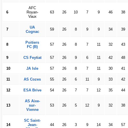
AFC
6
Royan-
63
26
10
7
9
46
38
Vaux
UA
7
59
26
8
9
9
34
39
Cognac
Poitiers
8
57
26
8
7
11
32
43
FC (B)
9
CS Feytiat
57
26
9
6
11
42
48
10
JA Isle
57
26
8
7
11
30
41
11
AS Cozes
55
26
6
11
9
33
42
12
ESA Brive
54
26
7
7
12
35
44
AS Aixe-
13
sur-
53
26
5
12
9
32
38
Vienne
SC Saint-
14
Jean-
44
26
3
9
14
34
57