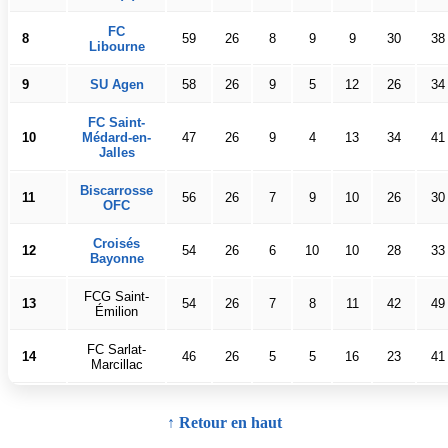
FC
8
59
26
8
9
9
30
38
Libourne
9
SU Agen
58
26
9
5
12
26
34
FC Saint-
10
Médard-en-
47
26
9
4
13
34
41
Jalles
Biscarrosse
11
56
26
7
9
10
26
30
OFC
Croisés
12
54
26
6
10
10
28
33
Bayonne
FCG Saint-
13
54
26
7
8
11
42
49
Émilion
FC Sarlat-
14
46
26
5
5
16
23
41
Marcillac
↑ Retour en haut