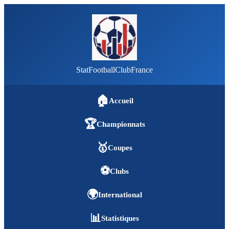
StatFootballClubFrance
🏠
Accueil
🏆
Championnats
🥇
Coupes
⚽
Clubs
🌍
International
📊
Statistiques