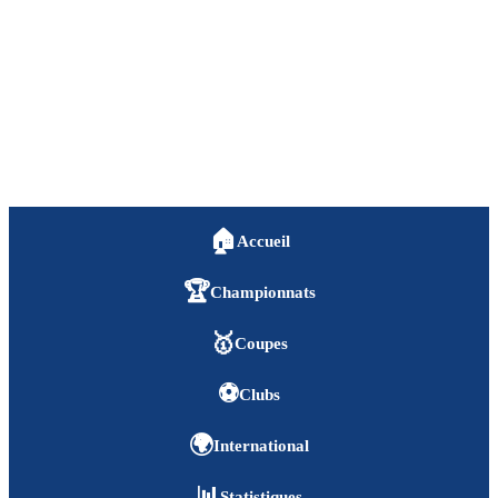
🏠
Accueil
🏆
Championnats
🥇
Coupes
⚽
Clubs
🌍
International
📊
Statistiques