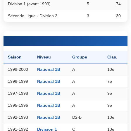
Division 1 (avant 1993)
5
74
Seconde Ligue - Division 2
3
30
Saison
Niveau
Groupe
Clas.
P
1999-2000
National 1B
A
10e
2
1998-1999
National 1B
A
7e
3
1997-1998
National 1B
A
9e
9
1995-1996
National 1B
A
9e
1
1992-1993
National 1B
D2-B
10e
4
1991-1992
Division 1
C
10e
0