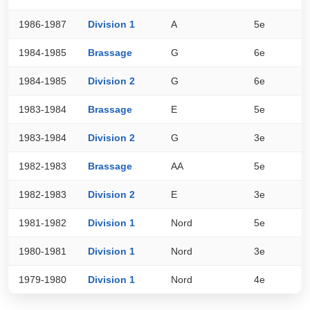
1986-1987
Division 1
A
5e
1
1984-1985
Brassage
G
6e
0
1984-1985
Division 2
G
6e
7
1983-1984
Brassage
E
5e
4
1983-1984
Division 2
G
3e
1
1982-1983
Brassage
AA
5e
6
1982-1983
Division 2
E
3e
1
1981-1982
Division 1
Nord
5e
1
1980-1981
Division 1
Nord
3e
1
1979-1980
Division 1
Nord
4e
1