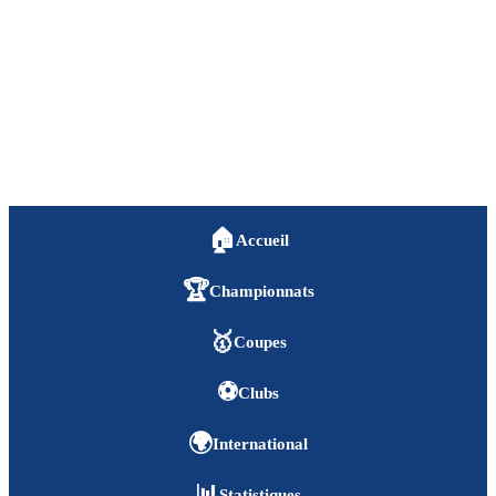
🏠
Accueil
🏆
Championnats
🥇
Coupes
⚽
Clubs
🌍
International
📊
Statistiques