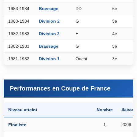
1983-1984
Brassage
DD
6e
4
1983-1984
Division 2
G
5e
5
1982-1983
Division 2
H
4e
1
1982-1983
Brassage
G
5e
4
1981-1982
Division 1
Ouest
3e
1
Performances en Coupe de France
Saison
Niveau atteint
Nombre
2009
Finaliste
1