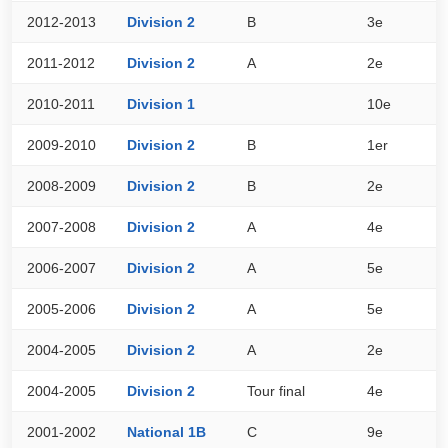
2012-2013
Division 2
B
3e
7
2011-2012
Division 2
A
2e
7
2010-2011
Division 1
10e
3
2009-2010
Division 2
B
1er
8
2008-2009
Division 2
B
2e
6
2007-2008
Division 2
A
4e
5
2006-2007
Division 2
A
5e
4
2005-2006
Division 2
A
5e
5
2004-2005
Division 2
A
2e
5
2004-2005
Division 2
Tour final
4e
3
2001-2002
National 1B
C
9e
3