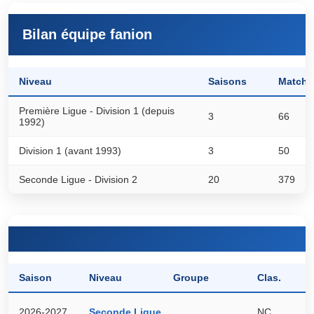
Bilan équipe fanion
Niveau
Saisons
Matchs
Première Ligue - Division 1 (depuis
3
66
1992)
Division 1 (avant 1993)
3
50
Seconde Ligue - Division 2
20
379
Saison
Niveau
Groupe
Clas.
P
2026-2027
Seconde Ligue
NC
0