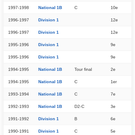
1997-1998
National 1B
C
10e
7
1996-1997
Division 1
12e
0
1996-1997
Division 1
12e
0
1995-1996
Division 1
9e
2
1995-1996
Division 1
9e
2
1994-1995
National 1B
Tour final
2e
4
1994-1995
National 1B
C
1er
3
1993-1994
National 1B
C
7e
1
1992-1993
National 1B
D2-C
3e
2
1991-1992
Division 1
B
6e
2
1990-1991
Division 1
C
5e
2