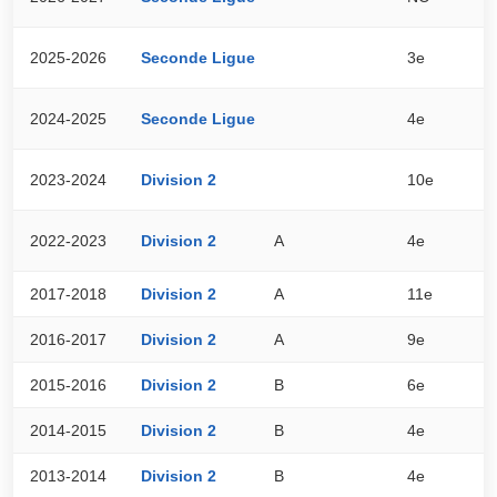
2025-2026
Seconde Ligue
3e
3
2024-2025
Seconde Ligue
4e
3
2023-2024
Division 2
10e
2
2022-2023
Division 2
A
4e
3
2017-2018
Division 2
A
11e
1
2016-2017
Division 2
A
9e
2
2015-2016
Division 2
B
6e
5
2014-2015
Division 2
B
4e
6
2013-2014
Division 2
B
4e
6