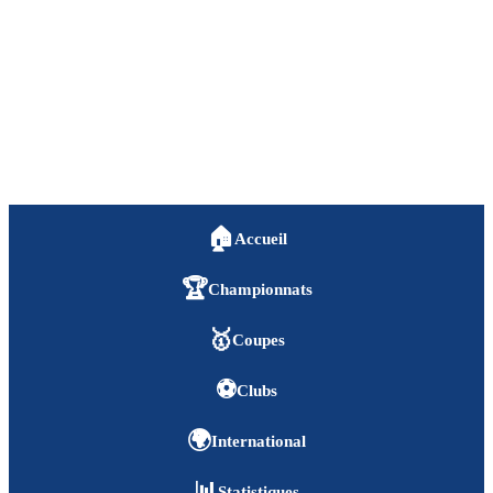
🏠
Accueil
🏆
Championnats
🥇
Coupes
⚽
Clubs
🌍
International
📊
Statistiques