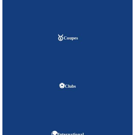
🥇
Coupes
⚽
Clubs
🌍
International