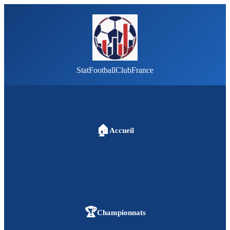
StatFootballClubFrance
🏠
Accueil
🏆
Championnats