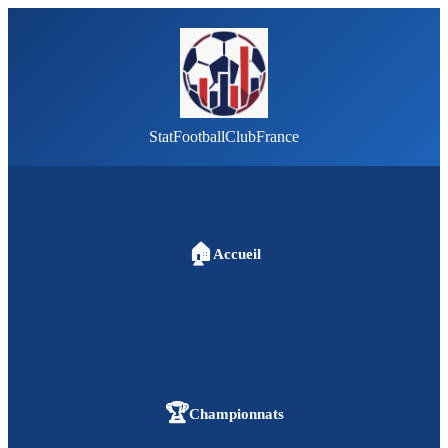
StatFootballClubFrance
🏠
Accueil
🏆
Championnats