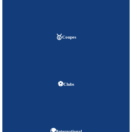
🥇
Coupes
⚽
Clubs
🌍
International