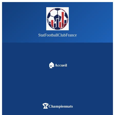
StatFootballClubFrance
🏠
Accueil
🏆
Championnats