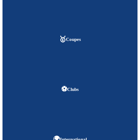
🥇
Coupes
⚽
Clubs
🌍
International