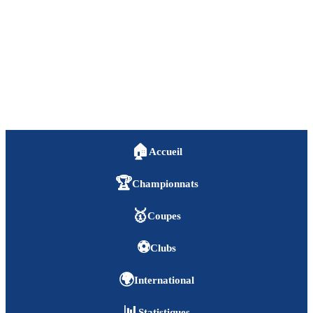
🏠
Accueil
🏆
Championnats
🥇
Coupes
⚽
Clubs
🌍
International
📊
Statistiques