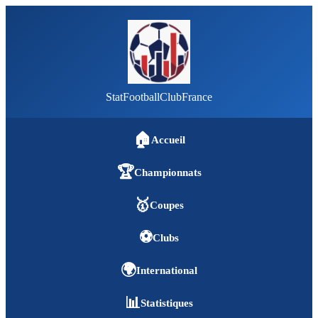
StatFootballClubFrance
🏠
Accueil
🏆
Championnats
🥇
Coupes
⚽
Clubs
🌍
International
📊
Statistiques