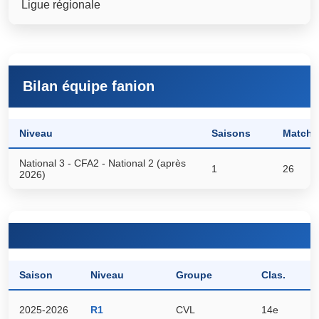
Ligue régionale
Bilan équipe fanion
Niveau
Saisons
Matchs
National 3 - CFA2 - National 2 (après
1
26
2026)
Saison
Niveau
Groupe
Clas.
P
2025-2026
R1
CVL
14e
9