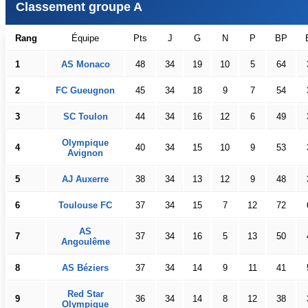
Classement groupe A
Rang
Équipe
Pts
J
G
N
P
BP
1
AS Monaco
48
34
19
10
5
64
2
FC Gueugnon
45
34
18
9
7
54
3
SC Toulon
44
34
16
12
6
49
Olympique
4
40
34
15
10
9
53
Avignon
5
AJ Auxerre
38
34
13
12
9
48
6
Toulouse FC
37
34
15
7
12
72
AS
7
37
34
16
5
13
50
Angoulême
8
AS Béziers
37
34
14
9
11
41
Red Star
9
36
34
14
8
12
38
Olympique