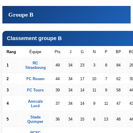
Groupe B
Classement groupe B
Rang
Équipe
Pts
J
G
N
P
BP
B
RC
1
49
34
23
3
8
84
2
Strasbourg
2
FC Rouen
44
34
17
10
7
62
3
3
FC Tours
39
34
14
11
9
58
4
Amicale
4
37
34
14
9
11
47
4
Lucé
Stade
5
36
34
15
6
13
48
4
Quimper
RCFC