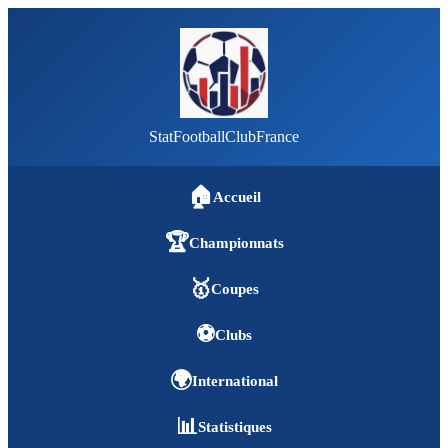
StatFootballClubFrance
🏠
Accueil
🏆
Championnats
🥇
Coupes
⚽
Clubs
🌍
International
📊
Statistiques