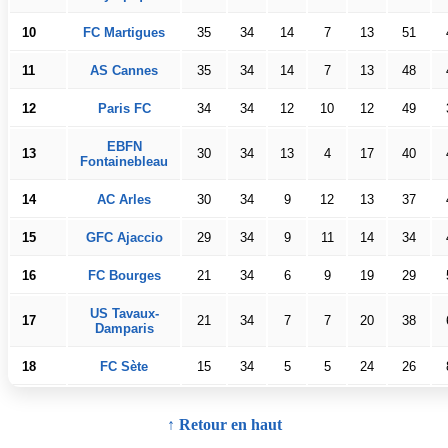
10
FC Martigues
35
34
14
7
13
51
11
AS Cannes
35
34
14
7
13
48
12
Paris FC
34
34
12
10
12
49
EBFN
13
30
34
13
4
17
40
Fontainebleau
14
AC Arles
30
34
9
12
13
37
15
GFC Ajaccio
29
34
9
11
14
34
16
FC Bourges
21
34
6
9
19
29
US Tavaux-
17
21
34
7
7
20
38
Damparis
18
FC Sète
15
34
5
5
24
26
↑ Retour en haut