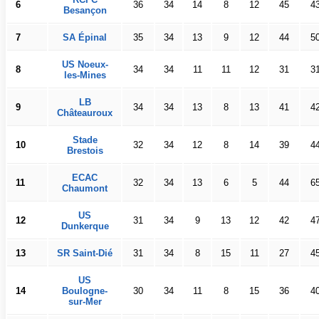
6
36
34
14
8
12
45
4
Besançon
7
SA Épinal
35
34
13
9
12
44
5
US Noeux-
8
34
34
11
11
12
31
3
les-Mines
LB
9
34
34
13
8
13
41
4
Châteauroux
Stade
10
32
34
12
8
14
39
4
Brestois
ECAC
11
32
34
13
6
5
44
6
Chaumont
US
12
31
34
9
13
12
42
4
Dunkerque
13
SR Saint-Dié
31
34
8
15
11
27
4
US
14
Boulogne-
30
34
11
8
15
36
4
sur-Mer