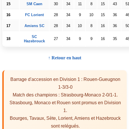
15
SM Caen
30
34
11
8
15
43
5
16
FC Lorient
28
34
9
10
15
36
4
17
Amiens SC
28
34
10
8
16
36
5
SC
18
27
34
9
9
16
35
4
Hazebrouck
↑ Retour en haut
Barrage d'accession en Division 1 : Rouen-Gueugnon
1-3/3-0
Match des champions : Strasbourg-Monaco 2-0/1-1.
Strasbourg, Monaco et Rouen sont promus en Division
1.
Bourges, Tavaux, Sète, Lorient, Amiens et Hazebrouck
sont relégués.