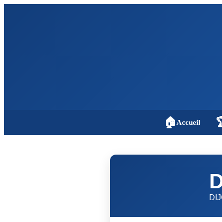
🏠

Accueil
D
DI