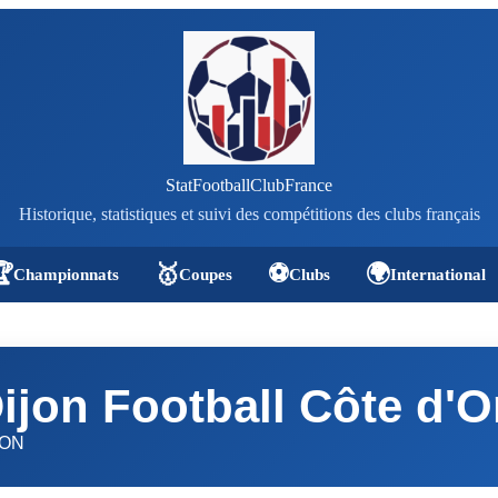
StatFootballClubFrance
Historique, statistiques et suivi des compétitions des clubs français

🥇
⚽
🌍
Championnats
Coupes
Clubs
International
ijon Football Côte d'O
JON