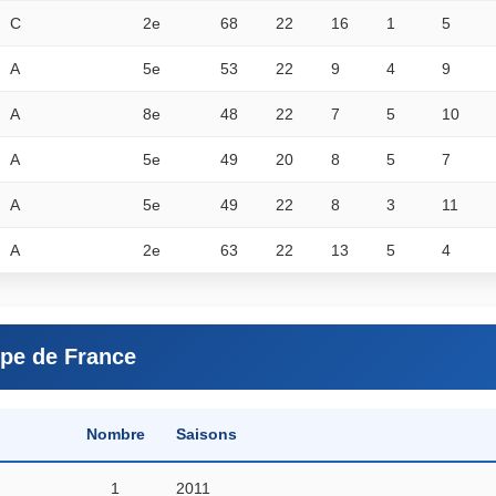
C
2e
68
22
16
1
5
A
5e
53
22
9
4
9
A
8e
48
22
7
5
10
A
5e
49
20
8
5
7
A
5e
49
22
8
3
11
A
2e
63
22
13
5
4
pe de France
Saisons
Nombre
2011
1