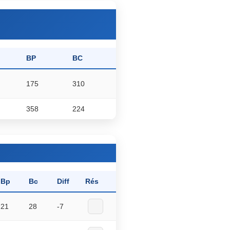
BP
BC
175
310
358
224
Bp
Bc
Diff
Rés
21
28
-7