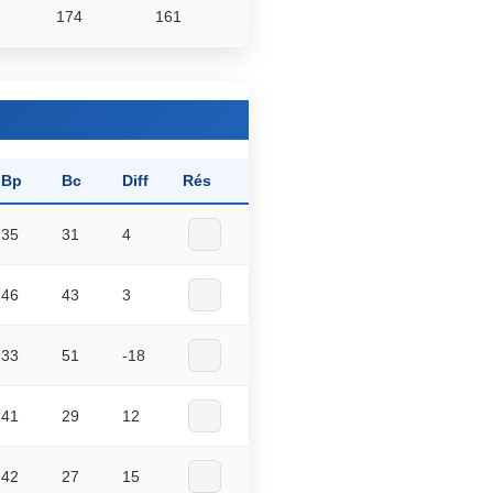
174
161
Bp
Bc
Diff
Rés
35
31
4
46
43
3
33
51
-18
41
29
12
42
27
15