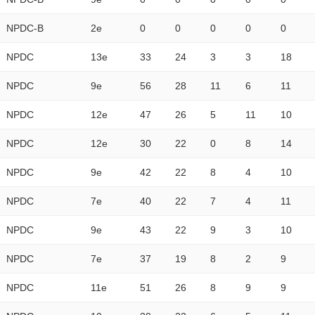
NPDC-B
2e
0
0
0
0
0
NPDC
13e
33
24
3
3
18
NPDC
9e
56
28
11
6
11
NPDC
12e
47
26
5
11
10
NPDC
12e
30
22
0
8
14
NPDC
9e
42
22
8
4
10
NPDC
7e
40
22
7
4
11
NPDC
9e
43
22
9
3
10
NPDC
7e
37
19
8
2
9
NPDC
11e
51
26
8
9
9