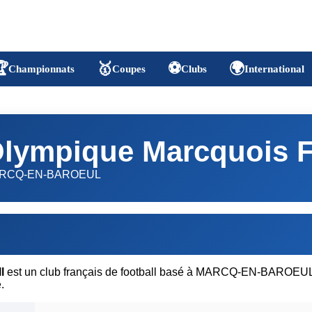

🥇
⚽
🌍
Championnats
Coupes
Clubs
International
lympique Marcquois F
RCQ-EN-BAROEUL
l
est un club français de football basé à MARCQ-EN-BAROEUL 
.