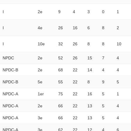
I
2e
9
4
3
0
1
I
4e
26
16
6
8
2
I
10e
32
26
8
8
10
NPDC
2e
52
26
15
7
4
NPDC-B
2e
68
22
14
4
4
NPDC-B
5e
55
22
8
9
5
NPDC-A
1er
75
22
16
5
1
NPDC-A
2e
66
22
13
5
4
NPDC-A
3e
66
22
13
5
4
NPDC-A
3e
62
22
12
4
6