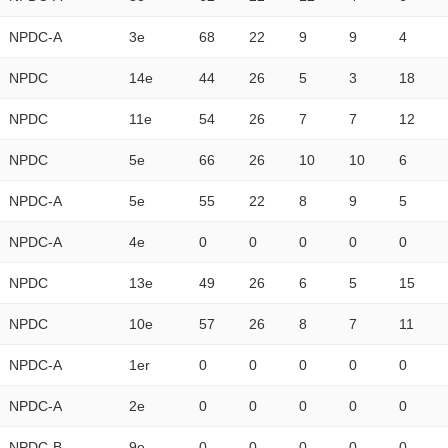
NPDC-A
3e
68
22
9
9
4
NPDC
14e
44
26
5
3
18
NPDC
11e
54
26
7
7
12
NPDC
5e
66
26
10
10
6
NPDC-A
5e
55
22
8
9
5
NPDC-A
4e
0
0
0
0
0
NPDC
13e
49
26
6
5
15
NPDC
10e
57
26
8
7
11
NPDC-A
1er
0
0
0
0
0
NPDC-A
2e
0
0
0
0
0
NPDC-B
9e
0
0
0
0
0