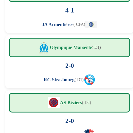
4-1
JA Armentières
( CFA)
Olympique Marseille
( D1)
2-0
RC Strasbourg
( D1)
AS Béziers
( D2)
2-0