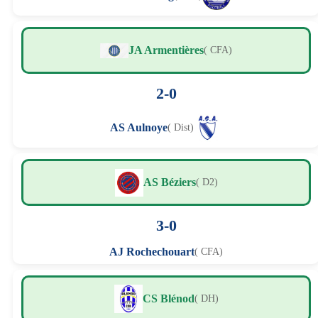
JA Armentières
( CFA)
2-0
AS Aulnoye
( Dist)
AS Béziers
( D2)
3-0
AJ Rochechouart
( CFA)
CS Blénod
( DH)