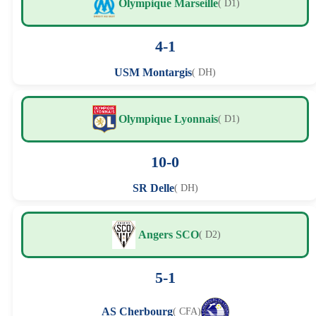
Olympique Marseille
( D1)
4-1
USM Montargis
( DH)
Olympique Lyonnais
( D1)
10-0
SR Delle
( DH)
Angers SCO
( D2)
5-1
AS Cherbourg
( CFA)