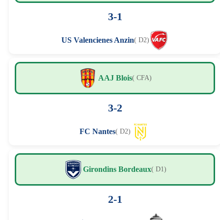
3-1
US Valencienes Anzin
( D2)
AAJ Blois
( CFA)
3-2
FC Nantes
( D2)
Girondins Bordeaux
( D1)
2-1