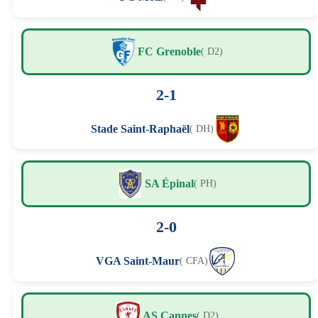
FC Grenoble
( D2)
2-1
Stade Saint-Raphaël
( DH)
SA Épinal
( PH)
2-0
VGA Saint-Maur
( CFA)
AS Cannes
( D2)