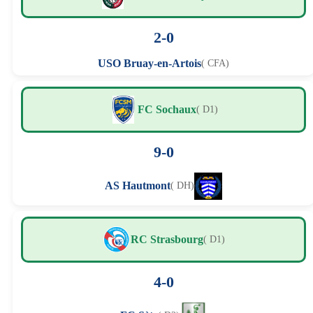
2-0
USO Bruay-en-Artois
( CFA)
FC Sochaux
( D1)
9-0
AS Hautmont
( DH)
RC Strasbourg
( D1)
4-0