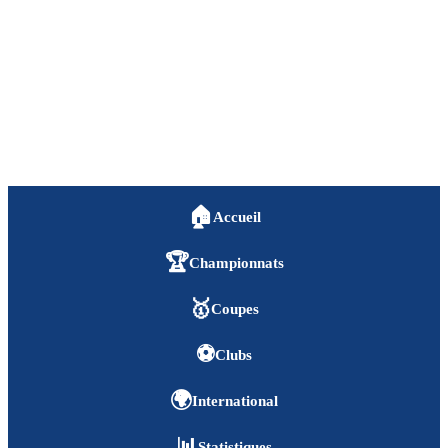
🏠
Accueil
🏆
Championnats
🥇
Coupes
⚽
Clubs
🌍
International
📊
Statistiques