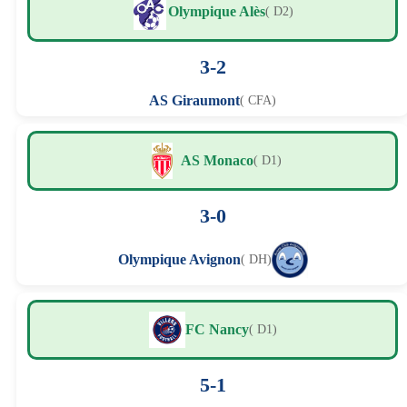
Olympique Alès
( D2)
3-2
AS Giraumont
( CFA)
AS Monaco
( D1)
3-0
Olympique Avignon
( DH)
FC Nancy
( D1)
5-1