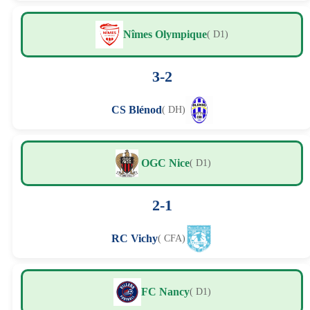
Nîmes Olympique
( D1)
3-2
CS Blénod
( DH)
OGC Nice
( D1)
2-1
RC Vichy
( CFA)
FC Nancy
( D1)