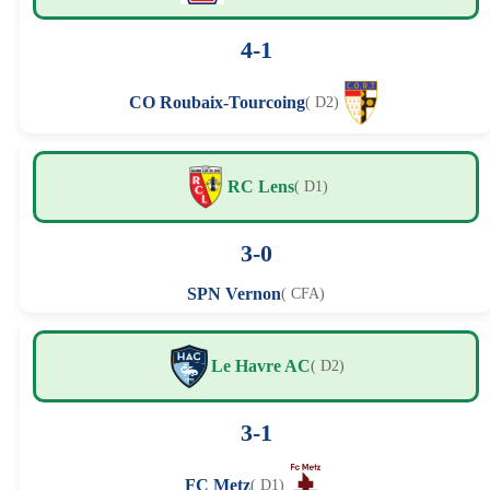
4-1
CO Roubaix-Tourcoing
( D2)
RC Lens
( D1)
3-0
SPN Vernon
( CFA)
Le Havre AC
( D2)
3-1
FC Metz
( D1)