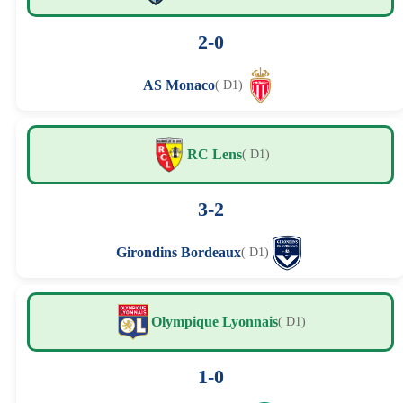
2-0
AS Monaco
( D1)
RC Lens
( D1)
3-2
Girondins Bordeaux
( D1)
Olympique Lyonnais
( D1)
1-0