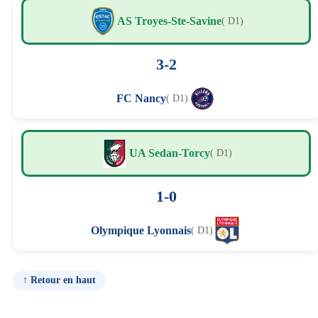
AS Troyes-Ste-Savine
( D1)
3-2
FC Nancy
( D1)
UA Sedan-Torcy
( D1)
1-0
Olympique Lyonnais
( D1)
↑ Retour en haut