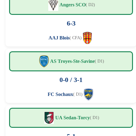
Angers SCO
( D2)
6-3
AAJ Blois
( CFA)
AS Troyes-Ste-Savine
( D1)
0-0 / 3-1
FC Sochaux
( D1)
UA Sedan-Torcy
( D1)