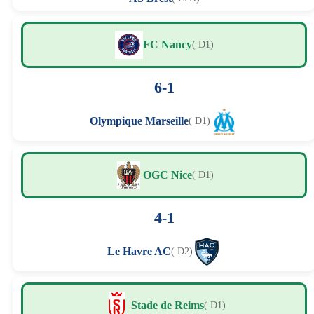
FC Nancy
( D1)
6-1
Olympique Marseille
( D1)
OGC Nice
( D1)
4-1
Le Havre AC
( D2)
Stade de Reims
( D1)