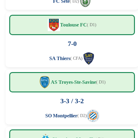
FC Sète
( D2)
Toulouse FC
( D1)
7-0
SA Thiers
( CFA)
AS Troyes-Ste-Savine
( D1)
3-3 / 3-2
SO Montpellier
( D2)