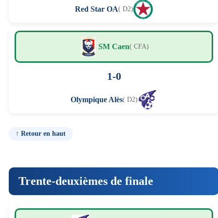
Red Star OA
( D2)
SM Caen
( CFA)
1-0
Olympique Alès
( D2)
↑ Retour en haut
Trente-deuxièmes de finale