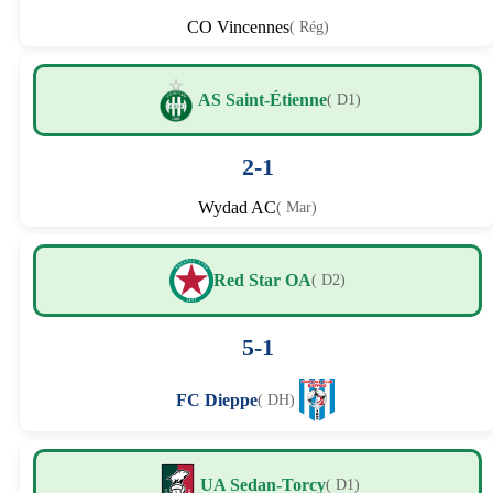
CO Vincennes
( Rég)
AS Saint-Étienne
( D1)
2-1
Wydad AC
( Mar)
Red Star OA
( D2)
5-1
FC Dieppe
( DH)
UA Sedan-Torcy
( D1)