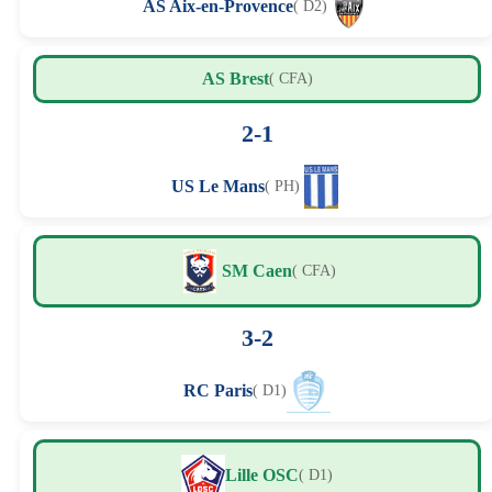
AS Aix-en-Provence
( D2)
AS Brest
( CFA)
2-1
US Le Mans
( PH)
SM Caen
( CFA)
3-2
RC Paris
( D1)
Lille OSC
( D1)