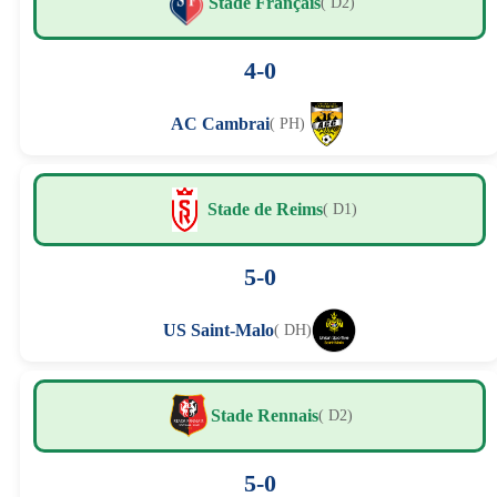
Stade Français
( D2)
4-0
AC Cambrai
( PH)
Stade de Reims
( D1)
5-0
US Saint-Malo
( DH)
Stade Rennais
( D2)
5-0