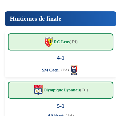
Huitièmes de finale
RC Lens
( D1)
4-1
SM Caen
( CFA)
Olympique Lyonnais
( D1)
5-1
AS Brest
( CFA)