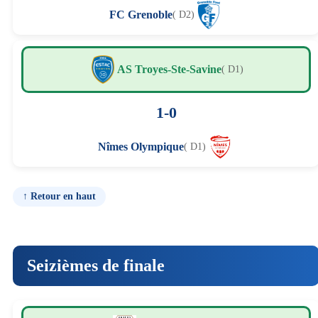
FC Grenoble
( D2)
AS Troyes-Ste-Savine
( D1)
1-0
Nîmes Olympique
( D1)
↑ Retour en haut
Seizièmes de finale