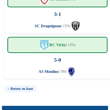
3-1
SC Draguignan
( CFA)
RC Vichy
( CFA)
5-0
AS Moulins
( DH)
↑ Retour en haut