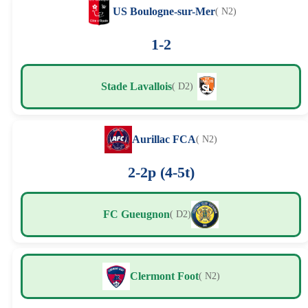
US Boulogne-sur-Mer
( N2)
1-2
Stade Lavallois
( D2)
Aurillac FCA
( N2)
2-2p (4-5t)
FC Gueugnon
( D2)
Clermont Foot
( N2)