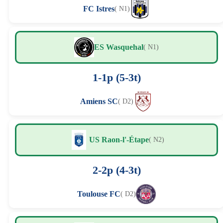
FC Istres
( N1)
ES Wasquehal
( N1)
1-1p (5-3t)
Amiens SC
( D2)
US Raon-l'-Étape
( N2)
2-2p (4-3t)
Toulouse FC
( D2)