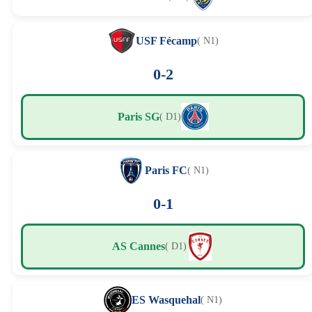
USF Fécamp
( N1)
0-2
Paris SG
( D1)
Paris FC
( N1)
0-1
AS Cannes
( D1)
ES Wasquehal
( N1)