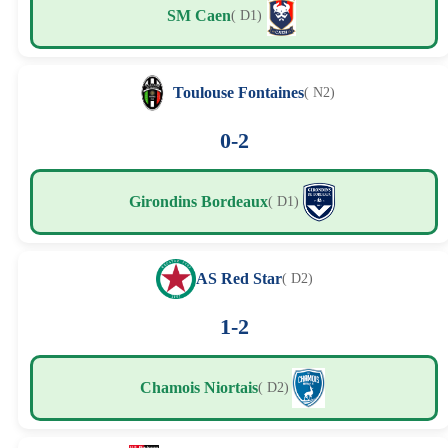
SM Caen
( D1)
Toulouse Fontaines
( N2)
0-2
Girondins Bordeaux
( D1)
AS Red Star
( D2)
1-2
Chamois Niortais
( D2)