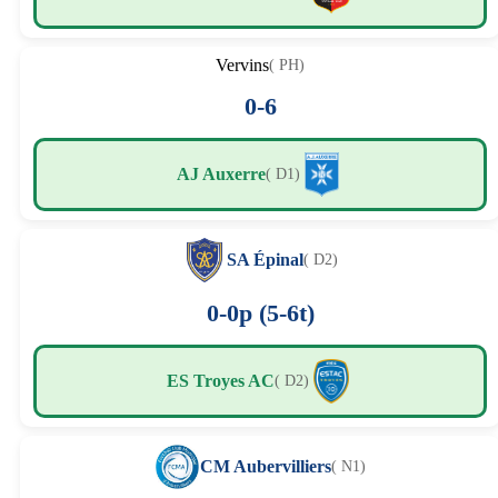
Vervins
( PH)
0-6
AJ Auxerre
( D1)
SA Épinal
( D2)
0-0p (5-6t)
ES Troyes AC
( D2)
CM Aubervilliers
( N1)