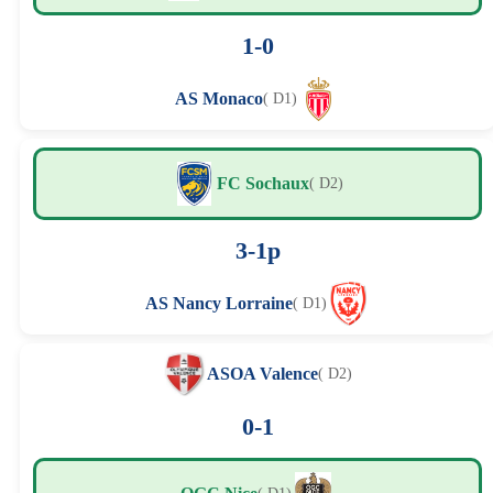
1-0
AS Monaco
( D1)
FC Sochaux
( D2)
3-1p
AS Nancy Lorraine
( D1)
ASOA Valence
( D2)
0-1