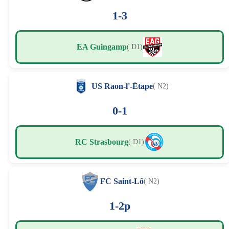
1-3
EA Guingamp
( D1)
US Raon-l'-Étape
( N2)
0-1
RC Strasbourg
( D1)
FC Saint-Lô
( N2)
1-2p