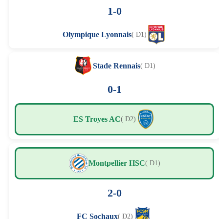
1-0
Olympique Lyonnais
( D1)
Stade Rennais
( D1)
0-1
ES Troyes AC
( D2)
Montpellier HSC
( D1)
2-0
FC Sochaux
( D2)