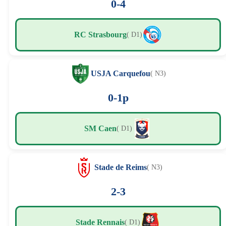
0-4
RC Strasbourg
( D1)
USJA Carquefou
( N3)
0-1p
SM Caen
( D1)
Stade de Reims
( N3)
2-3
Stade Rennais
( D1)