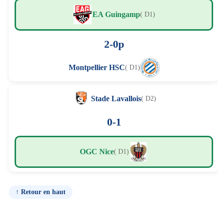
EA Guingamp
( D1)
2-0p
Montpellier HSC
( D1)
Stade Lavallois
( D2)
0-1
OGC Nice
( D1)
↑ Retour en haut