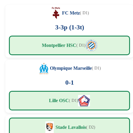
FC Metz
( D1)
3-3p (1-3t)
Montpellier HSC
( D1)
Olympique Marseille
( D1)
0-1
Lille OSC
( D1)
Stade Lavallois
( D2)