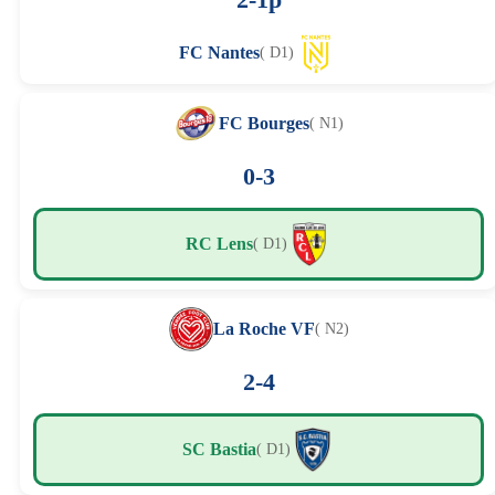
FC Nantes
( D1)
FC Bourges
( N1)
0-3
RC Lens
( D1)
La Roche VF
( N2)
2-4
SC Bastia
( D1)