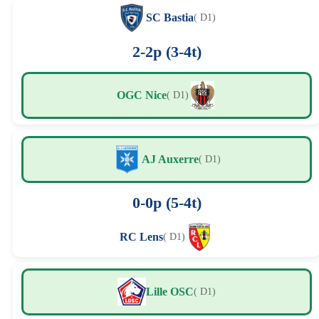
SC Bastia
( D1)
2-2p (3-4t)
OGC Nice
( D1)
AJ Auxerre
( D1)
0-0p (5-4t)
RC Lens
( D1)
Lille OSC
( D1)