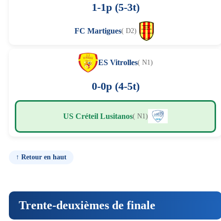
1-1p (5-3t)
FC Martigues
( D2)
ES Vitrolles
( N1)
0-0p (4-5t)
US Créteil Lusitanos
( N1)
↑ Retour en haut
Trente-deuxièmes de finale