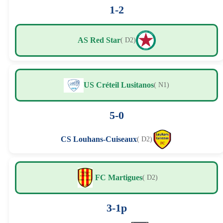
1-2
AS Red Star
( D2)
US Créteil Lusitanos
( N1)
5-0
CS Louhans-Cuiseaux
( D2)
FC Martigues
( D2)
3-1p