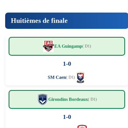
Huitièmes de finale
EA Guingamp
( D1)
1-0
SM Caen
( D1)
Girondins Bordeaux
( D1)
1-0