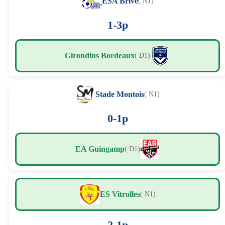
ESA Brive
( N1)
1-3p
Girondins Bordeaux
( D1)
Stade Montois
( N1)
0-1p
EA Guingamp
( D1)
ES Vitrolles
( N1)
2-1p