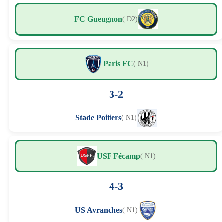
FC Gueugnon
( D2)
Paris FC
( N1)
3-2
Stade Poitiers
( N1)
USF Fécamp
( N1)
4-3
US Avranches
( N1)