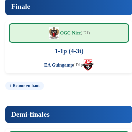
Finale
OGC Nice
( D1)
1-1p (4-3t)
EA Guingamp
( D1)
↑ Retour en haut
Demi-finales