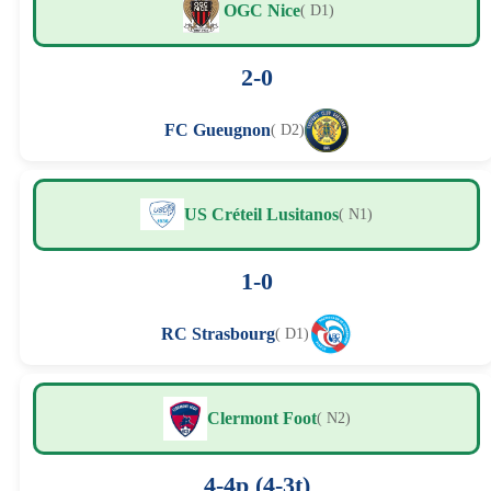
OGC Nice
( D1)
2-0
FC Gueugnon
( D2)
US Créteil Lusitanos
( N1)
1-0
RC Strasbourg
( D1)
Clermont Foot
( N2)
4-4p (4-3t)