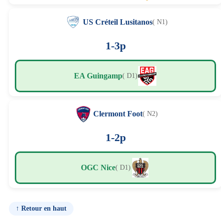
US Créteil Lusitanos
( N1)
1-3p
EA Guingamp
( D1)
Clermont Foot
( N2)
1-2p
OGC Nice
( D1)
↑ Retour en haut