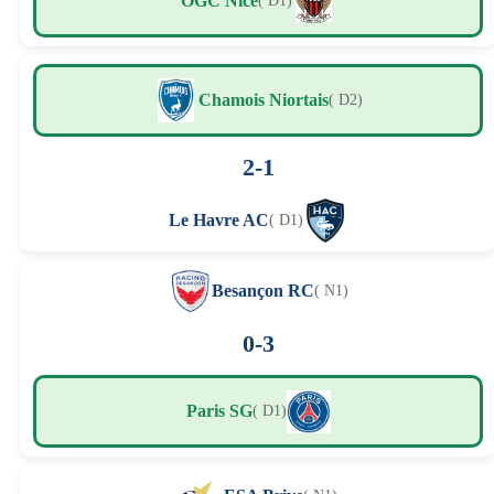
OGC Nice
( D1)
Chamois Niortais
( D2)
2-1
Le Havre AC
( D1)
Besançon RC
( N1)
0-3
Paris SG
( D1)