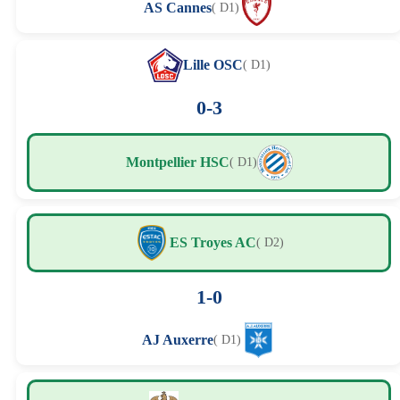
AS Cannes
( D1)
Lille OSC
( D1)
0-3
Montpellier HSC
( D1)
ES Troyes AC
( D2)
1-0
AJ Auxerre
( D1)