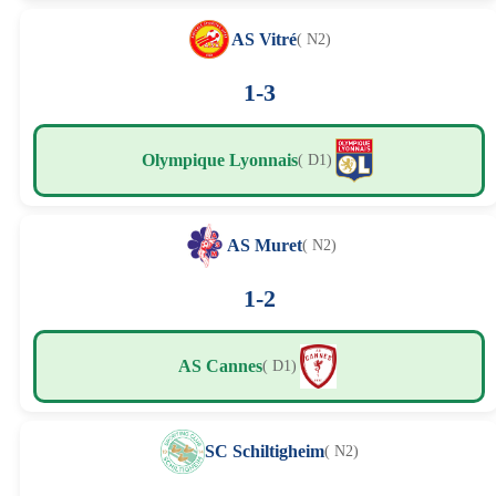
AS Vitré
( N2)
1-3
Olympique Lyonnais
( D1)
AS Muret
( N2)
1-2
AS Cannes
( D1)
SC Schiltigheim
( N2)