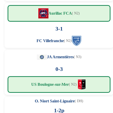
Aurillac FCA
( N2)
3-1
FC Villefranche
( N2)
JA Armentières
( N3)
0-3
US Boulogne-sur-Mer
( N2)
O. Niort Saint-Liguaire
( DH)
1-2p