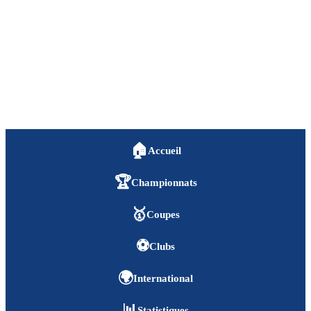
🏠
Accueil
🏆
Championnats
🥇
Coupes
⚽
Clubs
🌍
International
📊
Statistiques