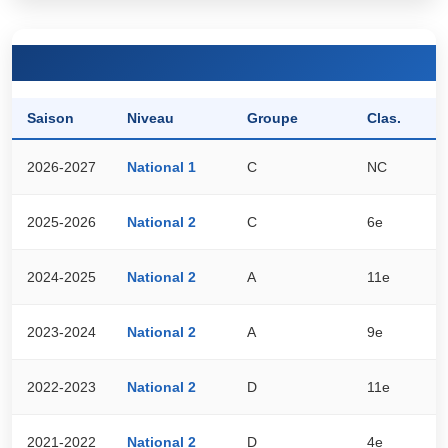
Saison
Niveau
Groupe
Clas.
P
2026-2027
National 1
C
NC
0
2025-2026
National 2
C
6e
4
2024-2025
National 2
A
11e
3
2023-2024
National 2
A
9e
3
2022-2023
National 2
D
11e
4
2021-2022
National 2
D
4e
5