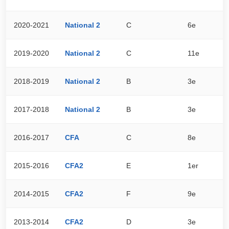
2020-2021
National 2
C
6e
1
2019-2020
National 2
C
11e
2
2018-2019
National 2
B
3e
4
2017-2018
National 2
B
3e
5
2016-2017
CFA
C
8e
3
2015-2016
CFA2
E
1er
8
2014-2015
CFA2
F
9e
5
2013-2014
CFA2
D
3e
7