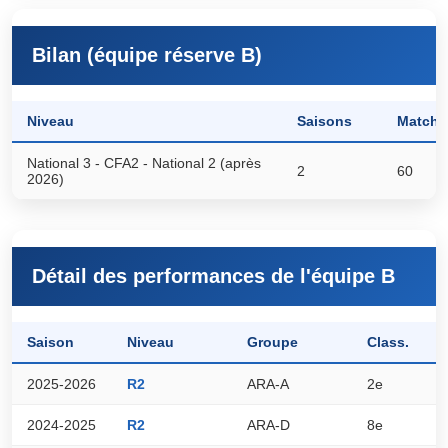
Bilan (équipe réserve B)
Niveau
Saisons
Matchs
National 3 - CFA2 - National 2 (après
2
60
2026)
Détail des performances de l'équipe B
Saison
Niveau
Groupe
Class.
P
2025-2026
R2
ARA-A
2e
5
2024-2025
R2
ARA-D
8e
2