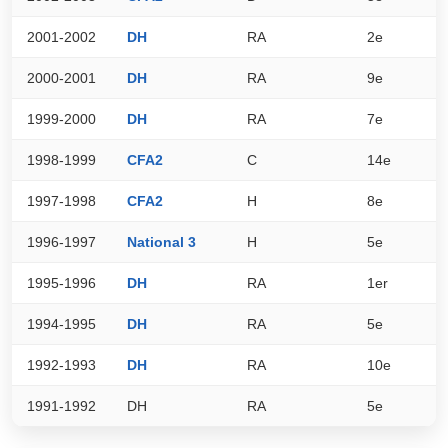
2001-2002
DH
RA
2e
8
2000-2001
DH
RA
9e
6
1999-2000
DH
RA
7e
6
1998-1999
CFA2
C
14e
6
1997-1998
CFA2
H
8e
3
1996-1997
National 3
H
5e
3
1995-1996
DH
RA
1er
7
1994-1995
DH
RA
5e
4
1992-1993
DH
RA
10e
3
1991-1992
DH
RA
5e
0