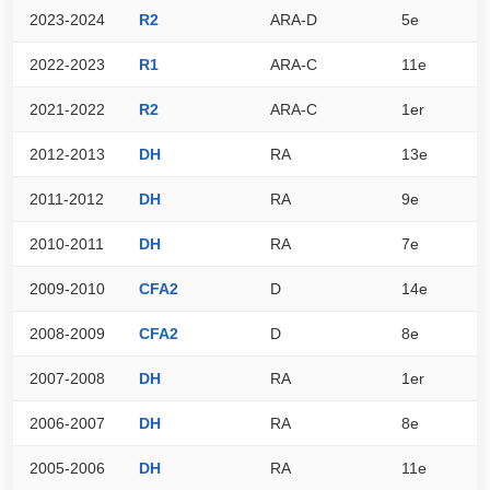
2023-2024
R2
ARA-D
5e
3
2022-2023
R1
ARA-C
11e
1
2021-2022
R2
ARA-C
1er
4
2012-2013
DH
RA
13e
5
2011-2012
DH
RA
9e
6
2010-2011
DH
RA
7e
6
2009-2010
CFA2
D
14e
6
2008-2009
CFA2
D
8e
6
2007-2008
DH
RA
1er
7
2006-2007
DH
RA
8e
6
2005-2006
DH
RA
11e
6