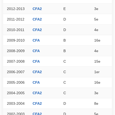
2012-2013
CFA2
E
3e
7
2011-2012
CFA2
D
5e
8
2010-2011
CFA2
D
4e
9
2009-2010
CFA
B
16e
7
2008-2009
CFA
B
4e
8
2007-2008
CFA
C
15e
7
2006-2007
CFA2
C
1er
8
2005-2006
CFA
C
16e
7
2004-2005
CFA2
C
3e
8
2003-2004
CFA2
D
8e
7
2002-2003
CFA2
D
5e
7