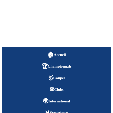
🏠
Accueil
🏆
Championnats
🥇
Coupes
⚽
Clubs
🌍
International
📊
Statistiques