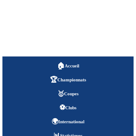
🏠
Accueil
🏆
Championnats
🥇
Coupes
⚽
Clubs
🌍
International
📊
Statistiques