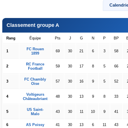
Calendrie
Classement groupe A
Rang
Équipe
Pts
J
G
N
P
BP
FC Rouen
1
69
30
21
6
3
58
1899
RC France
2
59
30
17
8
5
66
Football
FC Chambly
3
57
30
16
9
5
52
Oise
Voltigeurs
4
48
30
13
9
8
33
Châteaubriant
US Saint-
5
43
30
11
10
9
41
Malo
6
AS Poissy
41
30
13
6
11
43