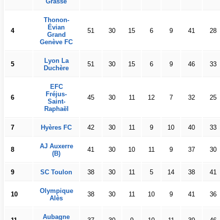
Grasse
Thonon-
Évian
4
51
30
15
6
9
41
28
Grand
Genève FC
Lyon La
5
51
30
15
6
9
46
33
Duchère
EFC
Fréjus-
6
45
30
11
12
7
32
25
Saint-
Raphaël
7
Hyères FC
42
30
11
9
10
40
33
AJ Auxerre
8
41
30
10
11
9
37
30
(B)
9
SC Toulon
38
30
11
5
14
38
41
Olympique
10
38
30
11
10
9
41
36
Alès
Aubagne