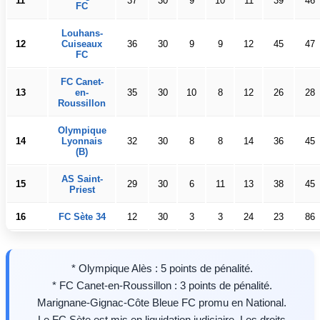
11
37
30
9
10
11
39
46
FC
Louhans-
12
Cuiseaux
36
30
9
9
12
45
47
FC
FC Canet-
13
en-
35
30
10
8
12
26
28
Roussillon
Olympique
14
Lyonnais
32
30
8
8
14
36
45
(B)
AS Saint-
15
29
30
6
11
13
38
45
Priest
16
FC Sète 34
12
30
3
3
24
23
86
* Olympique Alès : 5 points de pénalité.
* FC Canet-en-Roussillon : 3 points de pénalité.
Marignane-Gignac-Côte Bleue FC promu en National.
Le FC Sète est mis en liquidation judiciaire. Les droits