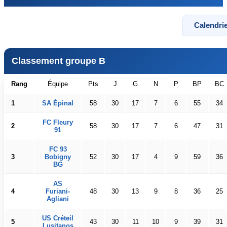
Calendrie
Classement groupe B
Rang
Équipe
Pts
J
G
N
P
BP
BC
1
SA Épinal
58
30
17
7
6
55
34
FC Fleury
2
58
30
17
7
6
47
31
91
FC 93
3
Bobigny
52
30
17
4
9
59
36
BG
AS
4
Furiani-
48
30
13
9
8
36
25
Agliani
US Créteil
5
43
30
11
10
9
39
31
Lusitanos