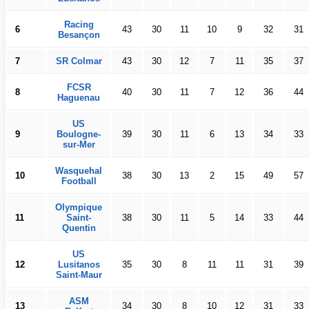
Racing
6
43
30
11
10
9
32
31
Besançon
7
SR Colmar
43
30
12
7
11
35
37
FCSR
8
40
30
11
7
12
36
44
Haguenau
US
9
Boulogne-
39
30
11
6
13
34
33
sur-Mer
Wasquehal
10
38
30
13
2
15
49
57
Football
Olympique
11
Saint-
38
30
11
5
14
33
44
Quentin
US
12
Lusitanos
35
30
8
11
11
31
39
Saint-Maur
ASM
13
34
30
8
10
12
31
33