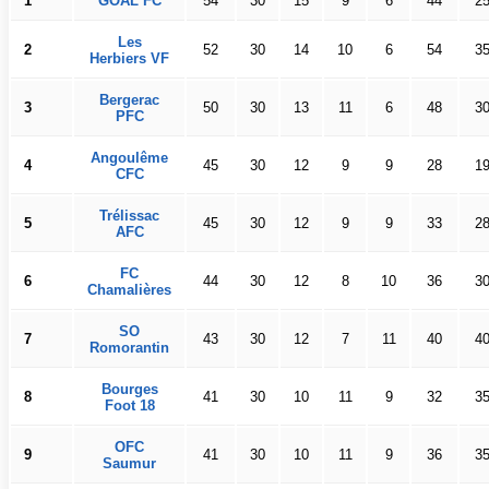
1
GOAL FC
54
30
15
9
6
44
2
Les
2
52
30
14
10
6
54
3
Herbiers VF
Bergerac
3
50
30
13
11
6
48
3
PFC
Angoulême
4
45
30
12
9
9
28
1
CFC
Trélissac
5
45
30
12
9
9
33
2
AFC
FC
6
44
30
12
8
10
36
3
Chamalières
SO
7
43
30
12
7
11
40
4
Romorantin
Bourges
8
41
30
10
11
9
32
3
Foot 18
OFC
9
41
30
10
11
9
36
3
Saumur