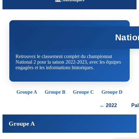
Natio
Retrouvez le classement complet du championnat
National 2 pour la saison 2022-2023, avec les équipes
engagées et les informations historiques.
Groupe A
Groupe B
Groupe C
Groupe D
← 2022
Pa
Groupe A