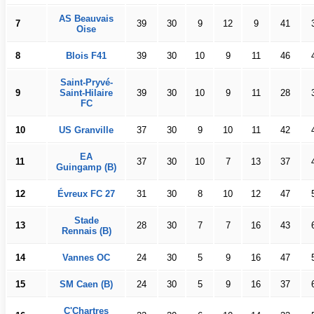
AS Beauvais
7
39
30
9
12
9
41
Oise
8
Blois F41
39
30
10
9
11
46
Saint-Pryvé-
9
Saint-Hilaire
39
30
10
9
11
28
FC
10
US Granville
37
30
9
10
11
42
EA
11
37
30
10
7
13
37
Guingamp (B)
12
Évreux FC 27
31
30
8
10
12
47
Stade
13
28
30
7
7
16
43
Rennais (B)
14
Vannes OC
24
30
5
9
16
47
15
SM Caen (B)
24
30
5
9
16
37
C'Chartres