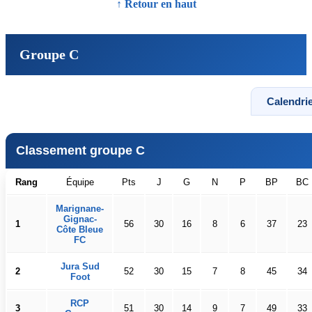
↑ Retour en haut
Groupe C
Calendrie
Classement groupe C
Rang
Équipe
Pts
J
G
N
P
BP
BC
Marignane-
Gignac-
1
56
30
16
8
6
37
23
Côte Bleue
FC
Jura Sud
2
52
30
15
7
8
45
34
Foot
RCP
3
51
30
14
9
7
49
33