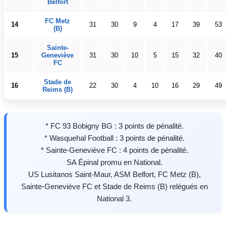
Belfort
FC Metz
14
31
30
9
4
17
39
53
(B)
Sainte-
15
Geneviève
31
30
10
5
15
32
40
FC
Stade de
16
22
30
4
10
16
29
49
Reims (B)
* FC 93 Bobigny BG : 3 points de pénalité.
* Wasquehal Football : 3 points de pénalité.
* Sainte-Geneviève FC : 4 points de pénalité.
SA Épinal promu en National.
US Lusitanos Saint-Maur, ASM Belfort, FC Metz (B),
Sainte-Geneviève FC et Stade de Reims (B) relégués en
National 3.