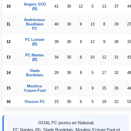
Angers SCO
10
41
30
12
5
13
37
4
(B)
Andrézieux-
11
Bouthéon
40
30
9
13
8
29
2
FC
FC Lorient
12
39
30
9
12
9
39
3
(B)
FC Nantes
13
34
30
8
10
12
31
4
(B)
Stade
14
29
30
8
5
17
32
4
Bordelais
Moulins-
15
27
30
6
9
15
26
4
Yzeure Foot
16
Vierzon FC
23
30
6
5
19
22
5
GOAL FC promu en National.
FC Nantes (B), Stade Bordelais, Moulins-Yzeure Foot et