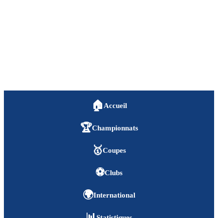
🏠
Accueil
🏆
Championnats
🥇
Coupes
⚽
Clubs
🌍
International
📊
Statistiques