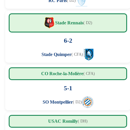
RC Paris
( D2)
Stade Rennais
( D2)
6-2
Stade Quimper
( CFA)
CO Roche-la-Molière
( CFA)
5-1
SO Montpellier
( D2)
USAC Romilly
( DH)