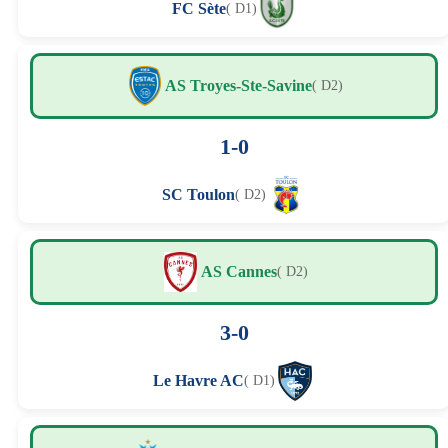
FC Sète
( D1)
AS Troyes-Ste-Savine
( D2)
1-0
SC Toulon
( D2)
AS Cannes
( D2)
3-0
Le Havre AC
( D1)