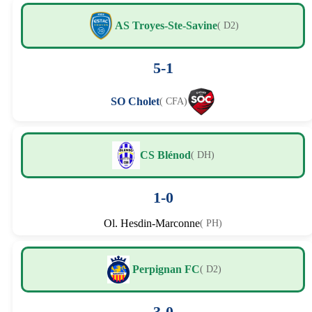
AS Troyes-Ste-Savine
( D2)
5-1
SO Cholet
( CFA)
CS Blénod
( DH)
1-0
Ol. Hesdin-Marconne
( PH)
Perpignan FC
( D2)
3-0