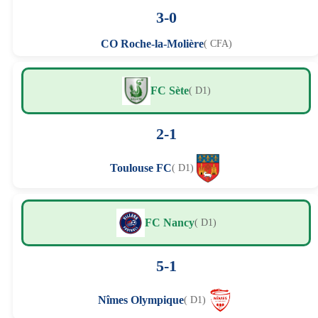
3-0
CO Roche-la-Molière
( CFA)
FC Sète
( D1)
2-1
Toulouse FC
( D1)
FC Nancy
( D1)
5-1
Nîmes Olympique
( D1)