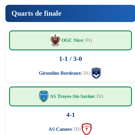
Quarts de finale
OGC Nice
( D1)
1-1 / 3-0
Girondins Bordeaux
( D1)
AS Troyes-Ste-Savine
( D2)
4-1
AS Cannes
( D2)