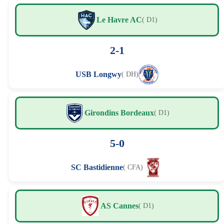
Le Havre AC
( D1)
2-1
USB Longwy
( DH)
Girondins Bordeaux
( D1)
5-0
SC Bastidienne
( CFA)
AS Cannes
( D1)