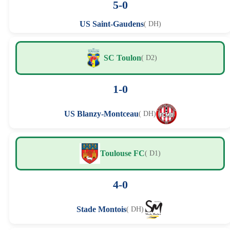
5-0
US Saint-Gaudens
( DH)
SC Toulon
( D2)
1-0
US Blanzy-Montceau
( DH)
Toulouse FC
( D1)
4-0
Stade Montois
( DH)