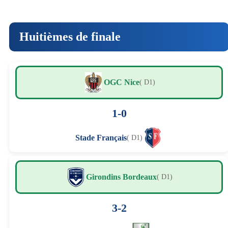
Huitièmes de finale
OGC Nice
( D1)
1-0
Stade Français
( D1)
Girondins Bordeaux
( D1)
3-2