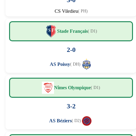
CS Viledieu
( PH)
Stade Français
( D1)
2-0
AS Poissy
( DH)
Nîmes Olympique
( D1)
3-2
AS Béziers
( D2)