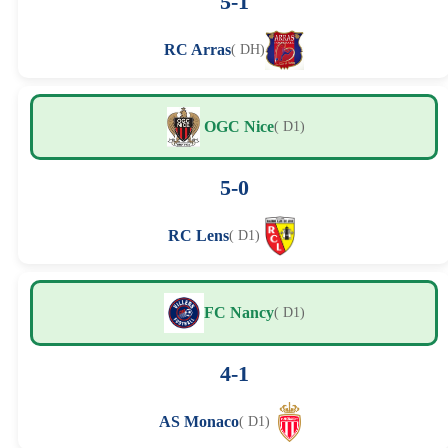
5-1
RC Arras
( DH)
OGC Nice
( D1)
5-0
RC Lens
( D1)
FC Nancy
( D1)
4-1
AS Monaco
( D1)