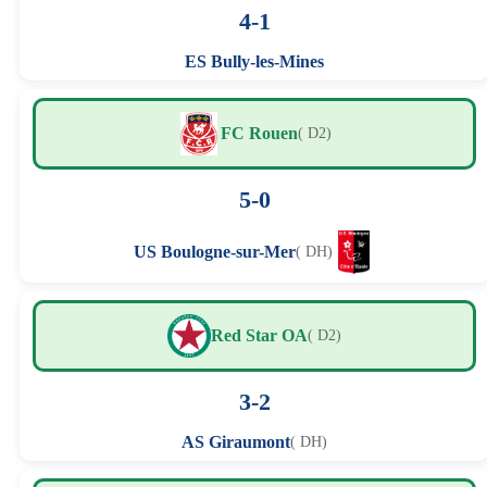
4-1
ES Bully-les-Mines
FC Rouen
( D2)
5-0
US Boulogne-sur-Mer
( DH)
Red Star OA
( D2)
3-2
AS Giraumont
( DH)