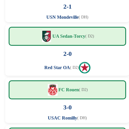
2-1
USN Mondeville
( DH)
UA Sedan-Torcy
( D2)
2-0
Red Star OA
( D2)
FC Rouen
( D2)
3-0
USAC Romilly
( DH)