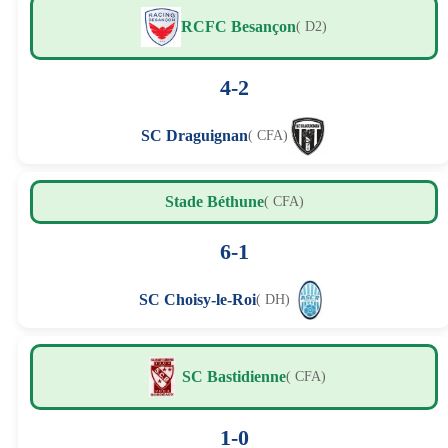
RCFC Besançon
( D2)
4-2
SC Draguignan
( CFA)
Stade Béthune
( CFA)
6-1
SC Choisy-le-Roi
( DH)
SC Bastidienne
( CFA)
1-0