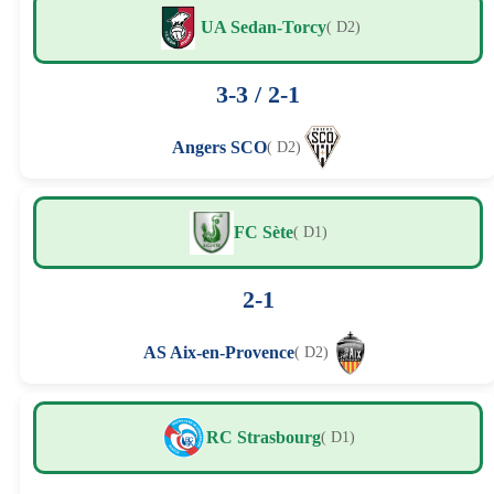
UA Sedan-Torcy
( D2)
3-3 / 2-1
Angers SCO
( D2)
FC Sète
( D1)
2-1
AS Aix-en-Provence
( D2)
RC Strasbourg
( D1)